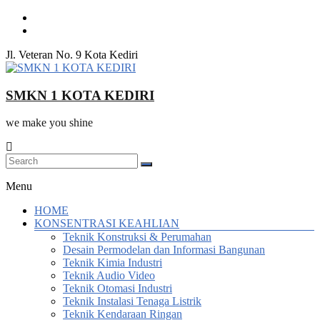
Skip
to
content
Jl. Veteran No. 9 Kota Kediri
SMKN 1 KOTA KEDIRI
we make you shine
Menu
HOME
KONSENTRASI KEAHLIAN
Teknik Konstruksi & Perumahan
Desain Permodelan dan Informasi Bangunan
Teknik Kimia Industri
Teknik Audio Video
Teknik Otomasi Industri
Teknik Instalasi Tenaga Listrik
Teknik Kendaraan Ringan