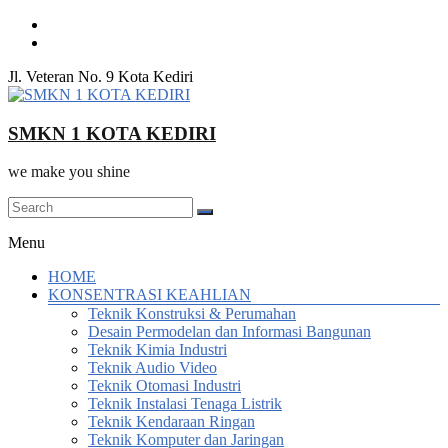
Skip
to
content
Jl. Veteran No. 9 Kota Kediri
SMKN 1 KOTA KEDIRI
we make you shine
Menu
HOME
KONSENTRASI KEAHLIAN
Teknik Konstruksi & Perumahan
Desain Permodelan dan Informasi Bangunan
Teknik Kimia Industri
Teknik Audio Video
Teknik Otomasi Industri
Teknik Instalasi Tenaga Listrik
Teknik Kendaraan Ringan
Teknik Komputer dan Jaringan