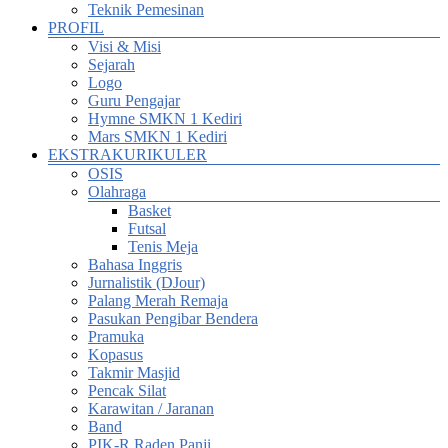
Teknik Pemesinan
PROFIL
Visi & Misi
Sejarah
Logo
Guru Pengajar
Hymne SMKN 1 Kediri
Mars SMKN 1 Kediri
EKSTRAKURIKULER
OSIS
Olahraga
Basket
Futsal
Tenis Meja
Bahasa Inggris
Jurnalistik (DJour)
Palang Merah Remaja
Pasukan Pengibar Bendera
Pramuka
Kopasus
Takmir Masjid
Pencak Silat
Karawitan / Jaranan
Band
PIK-R Raden Panji