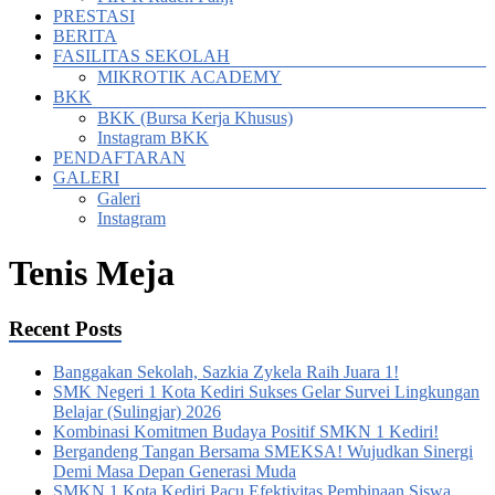
PRESTASI
BERITA
FASILITAS SEKOLAH
MIKROTIK ACADEMY
BKK
BKK (Bursa Kerja Khusus)
Instagram BKK
PENDAFTARAN
GALERI
Galeri
Instagram
Tenis Meja
Recent Posts
Banggakan Sekolah, Sazkia Zykela Raih Juara 1!
SMK Negeri 1 Kota Kediri Sukses Gelar Survei Lingkungan
Belajar (Sulingjar) 2026
Kombinasi Komitmen Budaya Positif SMKN 1 Kediri!
Bergandeng Tangan Bersama SMEKSA! Wujudkan Sinergi
Demi Masa Depan Generasi Muda
SMKN 1 Kota Kediri Pacu Efektivitas Pembinaan Siswa