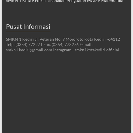
SMKN 1 Kota Kediri Laksanakan Penguatan MGMP Matematika
Pusat Informasi
SMKN 1 Kediri Jl. Veteran No. 9 Mojoroto Kota Kediri -64112
Telp. (0354) 772271 Fax. (0354) 773276 E-mail :
smkn1.kediri@gmail.com Instagram : smkn1kotakediri.official