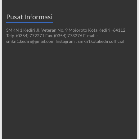
Pusat Informasi
SMKN 1 Kediri Jl. Veteran No. 9 Mojoroto Kota Kediri -64112
Telp. (0354) 772271 Fax. (0354) 773276 E-mail :
smkn1.kediri@gmail.com Instagram : smkn1kotakediri.official