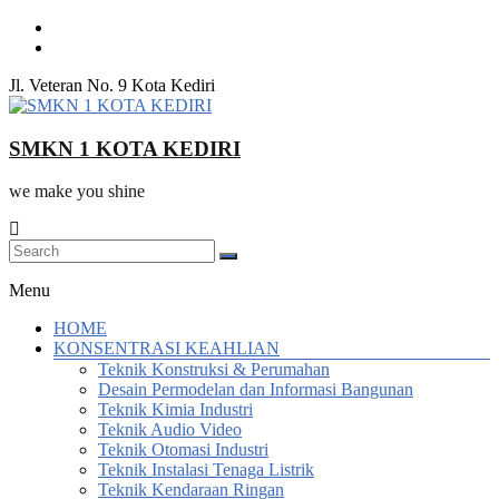
Skip
to
content
Jl. Veteran No. 9 Kota Kediri
SMKN 1 KOTA KEDIRI
we make you shine
Menu
HOME
KONSENTRASI KEAHLIAN
Teknik Konstruksi & Perumahan
Desain Permodelan dan Informasi Bangunan
Teknik Kimia Industri
Teknik Audio Video
Teknik Otomasi Industri
Teknik Instalasi Tenaga Listrik
Teknik Kendaraan Ringan