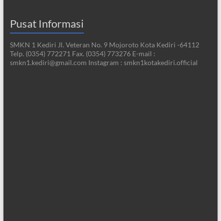
Pusat Informasi
SMKN 1 Kediri Jl. Veteran No. 9 Mojoroto Kota Kediri -64112
Telp. (0354) 772271 Fax. (0354) 773276 E-mail :
smkn1.kediri@gmail.com Instagram : smkn1kotakediri.official