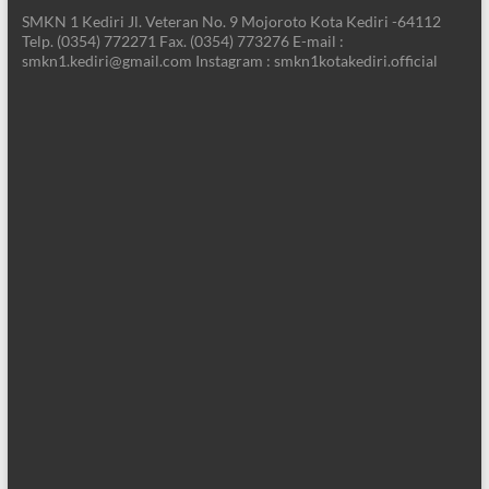
SMKN 1 Kediri Jl. Veteran No. 9 Mojoroto Kota Kediri -64112
Telp. (0354) 772271 Fax. (0354) 773276 E-mail :
smkn1.kediri@gmail.com Instagram : smkn1kotakediri.official