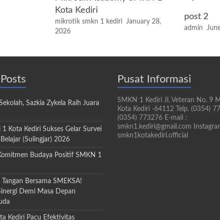
Kota Kediri
post 2
mikrotik smkn 1 kediri
January 28,
admin
June
2026
 Posts
Pusat Informasi
SMKN 1 Kediri Jl. Veteran No. 9 
ekolah, Sazkia Zykela Raih Juara
Kota Kediri -64112 Telp. (0354) 7
(0354) 773276 E-mail :
smkn1.kediri@gmail.com Instagra
1 Kota Kediri Sukses Gelar Survei
smkn1kotakediri.official
Belajar (Sulingjar) 2026
Komitmen Budaya Positif SMKN 1
 Tangan Bersama SMEKSA!
inergi Demi Masa Depan
uda
 Kediri Pacu Efektivitas