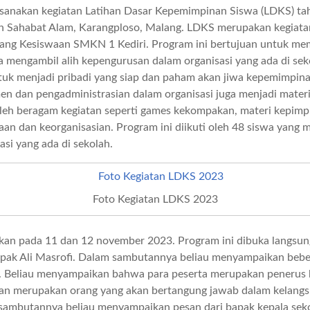
sanakan kegiatan Latihan Dasar Kepemimpinan Siswa (LDKS) ta
n Sahabat Alam, Karangploso, Malang. LDKS merupakan kegiatan
dang Kesiswaan SMKN 1 Kediri. Program ini bertujuan untuk me
 mengambil alih kepengurusan dalam organisasi yang ada di se
tuk menjadi pribadi yang siap dan paham akan jiwa kepemimpinan
 dan pengadministrasian dalam organisasi juga menjadi mater
 oleh beragam kegiatan seperti games kekompakan, materi kepimp
an dan keorganisasian. Program ini diikuti oleh 48 siswa yang
asi yang ada di sekolah.
Foto Kegiatan LDKS 2023
kan pada 11 dan 12 november 2023. Program ini dibuka langsun
pak Ali Masrofi. Dalam sambutannya beliau menyampaikan bebe
i. Beliau menyampaikan bahwa para peserta merupakan penerus
dan merupakan orang yang akan bertangung jawab dalam kelangs
 sambutannya beliau menyampaikan pesan dari bapak kepala se