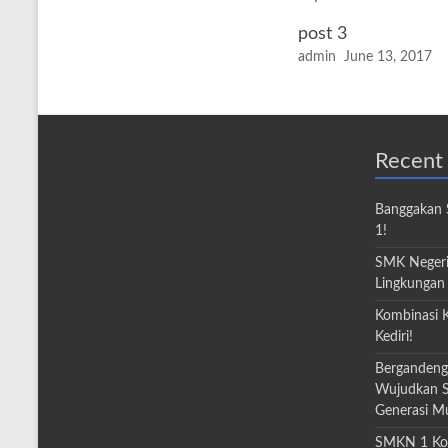
post 3
admin
June 13, 2017
Recent
Banggakan S
1!
SMK Negeri 
Lingkungan 
Kombinasi 
Kediri!
Bergandeng
Wujudkan S
Generasi M
SMKN 1 Kota