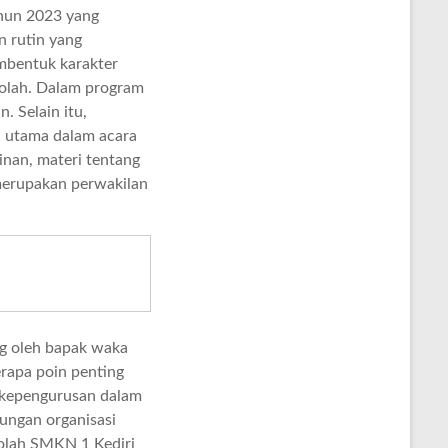
hun 2023 yang
 rutin yang
mbentuk karakter
kolah. Dalam program
. Selain itu,
i utama dalam acara
inan, materi tentang
 merupakan perwakilan
g oleh bapak waka
rapa poin penting
 kepengurusan dalam
ungan organisasi
kolah SMKN 1 Kediri