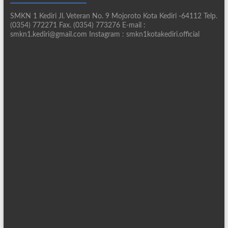
SMKN 1 Kediri Jl. Veteran No. 9 Mojoroto Kota Kediri -64112 Telp.
(0354) 772271 Fax. (0354) 773276 E-mail :
smkn1.kediri@gmail.com Instagram : smkn1kotakediri.official