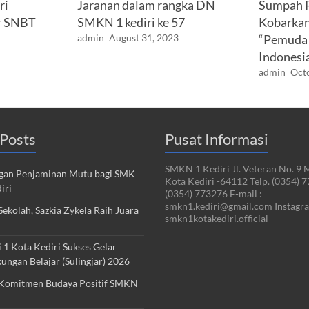
ri
Jaranan dalam rangka DN
Sumpah P
r SNBT
SMKN 1 kediri ke 57
Kobarka
admin
August 31, 2023
“Pemuda 
Indonesi
admin
Octo
Posts
Pusat Informasi
SMKN 1 Kediri Jl. Veteran No. 9 
an Penjaminan Mutu bagi SMK
Kota Kediri -64112 Telp. (0354) 
iri
(0354) 773276 E-mail :
smkn1.kediri@gmail.com Instagra
ekolah, Sazkia Zykela Raih Juara
smkn1kotakediri.official
1 Kota Kediri Sukses Gelar
kungan Belajar (Sulingjar) 2026
Komitmen Budaya Positif SMKN