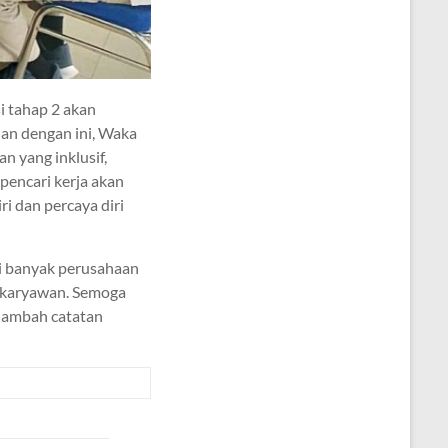
i tahap 2 akan
lan dengan ini, Waka
 yang inklusif,
 pencari kerja akan
 dan percaya diri
i banyak perusahaan
n karyawan. Semoga
enambah catatan