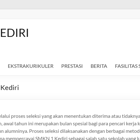
EDIRI
EKSTRAKURIKULER
PRESTASI
BERITA
FASILITAS
Kediri
lalui proses seleksi yang akan menentukan diterima atau tidakny
, awal tahun ini merupakan bulan spesial bagi para pencari kerja
 alumninya. Proses seleksi dilaksanakan dengan berbagai metod
ama mempercayai SMKN 1 Kediri sebagai salah satu sekolah yang l