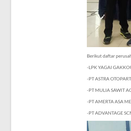
Berikut daftar perus
-LPK YAGAI GAKKO
-PT ASTRA OTOPART,
-PT MULIA SAWIT A
-PT AMERTA ASA M
-PT ADVANTAGE S