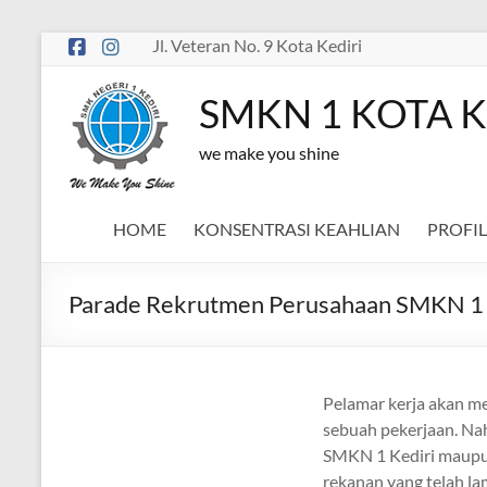
Skip
Jl. Veteran No. 9 Kota Kediri
to
content
SMKN 1 KOTA K
we make you shine
HOME
KONSENTRASI KEAHLIAN
PROFIL
Parade Rekrutmen Perusahaan SMKN 1 
Pelamar kerja akan me
sebuah pekerjaan. Nah
SMKN 1 Kediri maupun
rekanan yang telah l