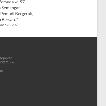
emuda ke-97,
n Semangat
Pemudi Bergerak,
a Bersatu”
ber 28, 2025
Mojoroto
772271 Fax.
m :