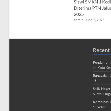
Siswi SMKN 1 Kedi
Diterima PTN Jalu
2025
admin
June 2, 2025
Recent 
Pendamping
se-Kota Ked
Banggakan S
1!
SMK Negeri 
Survei Ling
Kombinasi 
1 Kediri!