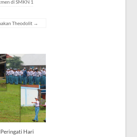
utmen di SMKN 1
nakan Theodolit
→
eringati Hari