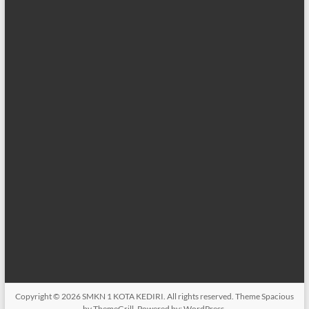
Copyright © 2026
SMKN 1 KOTA KEDIRI
. All rights reserved. Theme
Spacious
by ThemeGrill. Powered by:
WordPress
.