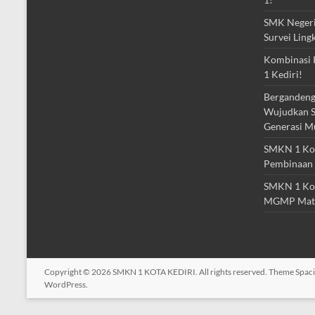
SMK Negeri 
Survei Ling
Kombinasi 
1 Kediri!
Bergandeng
Wujudkan S
Generasi M
SMKN 1 Kota
Pembinaan 
SMKN 1 Kot
MGMP Mat
Copyright © 2026
SMKN 1 KOTA KEDIRI
. All rights reserved. Theme
Spac
WordPress
.