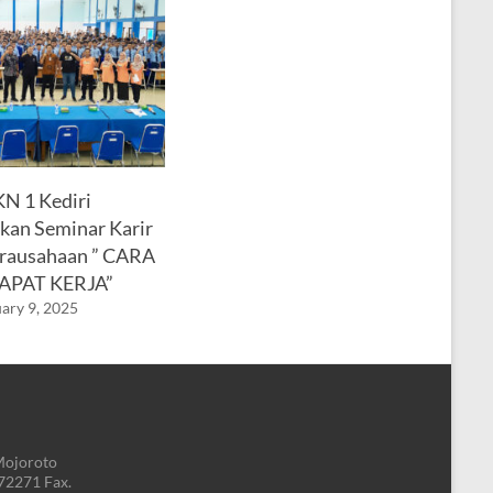
 1 Kediri
an Seminar Karir
rausahaan ” CARA
APAT KERJA”
ary 9, 2025
Mojoroto
772271 Fax.