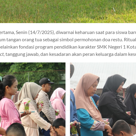
rtama, Senin (14/7/2025), diwarnai keharuan saat para siswa bar
m tangan orang tua sebagai simbol permohonan doa restu. Ritua
elainkan fondasi program pendidikan karakter SMK Negeri 1 Kota
ct
, tanggung jawab, dan kesadaran akan peran keluarga dalam kesu