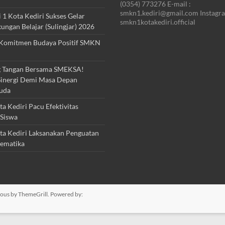
(0354) 773276 E-mail :
smkn1.kediri@gmail.com Instagra
1 Kota Kediri Sukses Gelar
smkn1kotakediri.official
kungan Belajar (Sulingjar) 2026
Komitmen Budaya Positif SMKN
 Tangan Bersama SMEKSA!
inergi Demi Masa Depan
uda
 Kediri Pacu Efektivitas
Siswa
a Kediri Laksanakan Penguatan
ematika
ious
by ThemeGrill. Powered by: