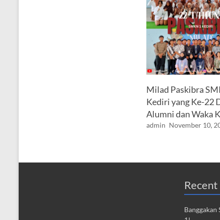
Milad Paskibra S
Kediri yang Ke-22 
Alumni dan Waka 
admin
November 10, 2
Recent 
Banggakan S
1!