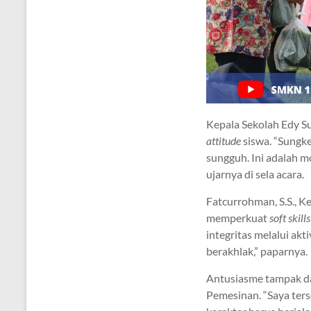
Kepala Sekolah Edy Su
attitude
siswa. “Sungk
sungguh. Ini adalah 
ujarnya di sela acara.
Fatcurrohman, S.S., 
memperkuat
soft skills
integritas melalui ak
berakhlak,” paparnya.
Antusiasme tampak dar
Pemesinan. “Saya ter