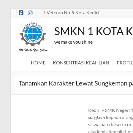
Skip
Jl. Veteran No. 9 Kota Kediri
to
content
SMKN 1 KOTA K
we make you shine
HOME
KONSENTRASI KEAHLIAN
PROFIL
Tanamkan Karakter Lewat Sungkeman p
Kediri – SMK Negeri 
sungkem
kepada orang 
siswa baru beserta o
akademik dan nilai-nil