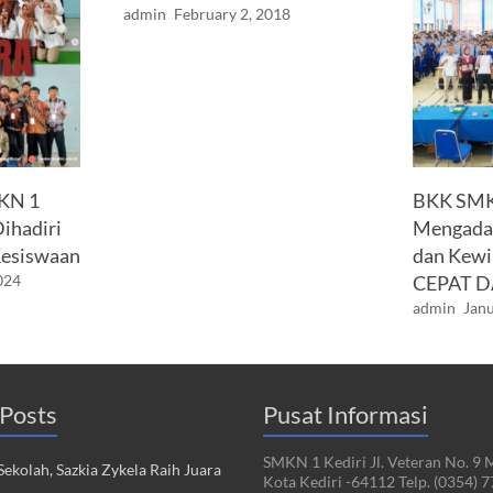
admin
February 2, 2018
MKN 1
BKK SMKN
Dihadiri
Mengadak
Kesiswaan
dan Kewi
024
CEPAT D
admin
Janu
Posts
Pusat Informasi
SMKN 1 Kediri Jl. Veteran No. 9 
ekolah, Sazkia Zykela Raih Juara
Kota Kediri -64112 Telp. (0354) 