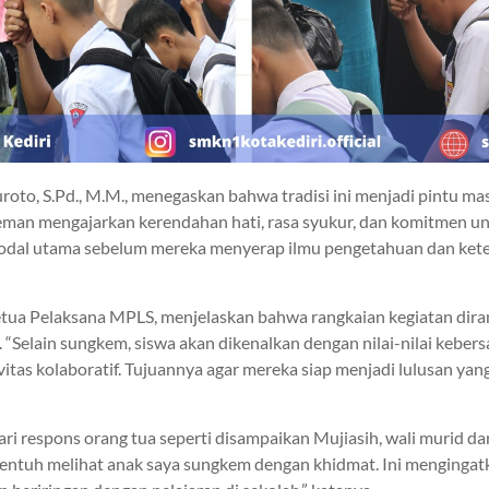
roto, S.Pd., M.M., menegaskan bahwa tradisi ini menjadi pintu 
eman mengajarkan kerendahan hati, rasa syukur, dan komitmen un
modal utama sebelum mereka menyerap ilmu pengetahuan dan kete
Ketua Pelaksana MPLS, menjelaskan bahwa rangkaian kegiatan dir
. “Selain sungkem, siswa akan dikenalkan dengan nilai-nilai kebers
tivitas kolaboratif. Tujuannya agar mereka siap menjadi lulusan y
i respons orang tua seperti disampaikan Mujiasih, wali murid dar
sentuh melihat anak saya sungkem dengan khidmat. Ini menginga