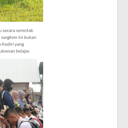
u secara serentak
l
sungkem
ini bukan
 Kediri yang
ksesan belajar.