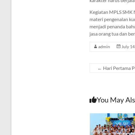
karakter harus berjala
Kegiatan MPLS SMK Ne
materi pengenalan kur
menjadi penanda bahw
jasa orang tua dan be
admin
July 14
←
Hari Pertama Pr
You May Als