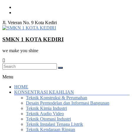
Skip
to
content
Jl. Veteran No. 9 Kota Kediri
SMKN 1 KOTA KEDIRI
we make you shine
Menu
HOME
KONSENTRASI KEAHLIAN
Teknik Konstruksi & Perumahan
Desain Permodelan dan Informasi Bangunan
Teknik Kimia Industri
Teknik Audio Video
Teknik Otomasi Industri
Teknik Instalasi Tenaga Listrik
Teknik Kendaraan Ringan