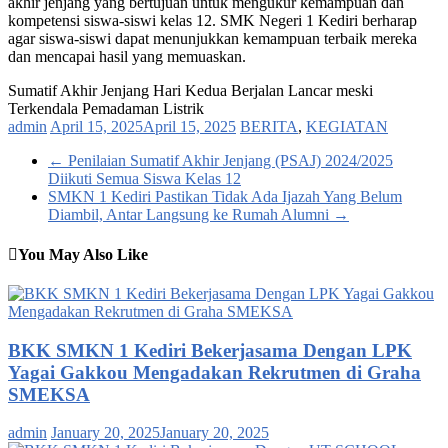
akhir jenjang yang bertujuan untuk mengukur kemampuan dan
kompetensi siswa-siswi kelas 12. SMK Negeri 1 Kediri berharap
agar siswa-siswi dapat menunjukkan kemampuan terbaik mereka
dan mencapai hasil yang memuaskan.
Sumatif Akhir Jenjang Hari Kedua Berjalan Lancar meski
Terkendala Pemadaman Listrik
admin
April 15, 2025
April 15, 2025
BERITA
,
KEGIATAN
←
Penilaian Sumatif Akhir Jenjang (PSAJ) 2024/2025
Diikuti Semua Siswa Kelas 12
SMKN 1 Kediri Pastikan Tidak Ada Ijazah Yang Belum
Diambil, Antar Langsung ke Rumah Alumni
→
You May Also Like
BKK SMKN 1 Kediri Bekerjasama Dengan LPK
Yagai Gakkou Mengadakan Rekrutmen di Graha
SMEKSA
admin
January 20, 2025
January 20, 2025