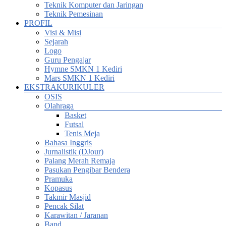
Teknik Komputer dan Jaringan
Teknik Pemesinan
PROFIL
Visi & Misi
Sejarah
Logo
Guru Pengajar
Hymne SMKN 1 Kediri
Mars SMKN 1 Kediri
EKSTRAKURIKULER
OSIS
Olahraga
Basket
Futsal
Tenis Meja
Bahasa Inggris
Jurnalistik (DJour)
Palang Merah Remaja
Pasukan Pengibar Bendera
Pramuka
Kopasus
Takmir Masjid
Pencak Silat
Karawitan / Jaranan
Band