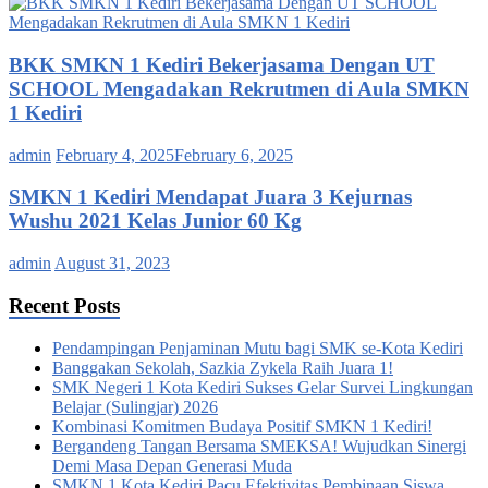
BKK SMKN 1 Kediri Bekerjasama Dengan UT
SCHOOL Mengadakan Rekrutmen di Aula SMKN
1 Kediri
admin
February 4, 2025
February 6, 2025
SMKN 1 Kediri Mendapat Juara 3 Kejurnas
Wushu 2021 Kelas Junior 60 Kg
admin
August 31, 2023
Recent Posts
Pendampingan Penjaminan Mutu bagi SMK se-Kota Kediri
Banggakan Sekolah, Sazkia Zykela Raih Juara 1!
SMK Negeri 1 Kota Kediri Sukses Gelar Survei Lingkungan
Belajar (Sulingjar) 2026
Kombinasi Komitmen Budaya Positif SMKN 1 Kediri!
Bergandeng Tangan Bersama SMEKSA! Wujudkan Sinergi
Demi Masa Depan Generasi Muda
SMKN 1 Kota Kediri Pacu Efektivitas Pembinaan Siswa