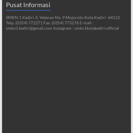
Pusat Informasi
SMKN 1 Kediri Jl. Veteran No. 9 Mojoroto Kota Kediri -64112
Telp. (0354) 772271 Fax. (0354) 773276 E-mail :
smkn1.kediri@gmail.com Instagram : smkn1kotakediri.official