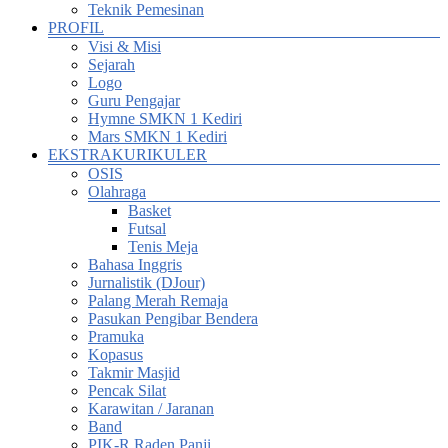
Teknik Pemesinan
PROFIL
Visi & Misi
Sejarah
Logo
Guru Pengajar
Hymne SMKN 1 Kediri
Mars SMKN 1 Kediri
EKSTRAKURIKULER
OSIS
Olahraga
Basket
Futsal
Tenis Meja
Bahasa Inggris
Jurnalistik (DJour)
Palang Merah Remaja
Pasukan Pengibar Bendera
Pramuka
Kopasus
Takmir Masjid
Pencak Silat
Karawitan / Jaranan
Band
PIK-R Raden Panji