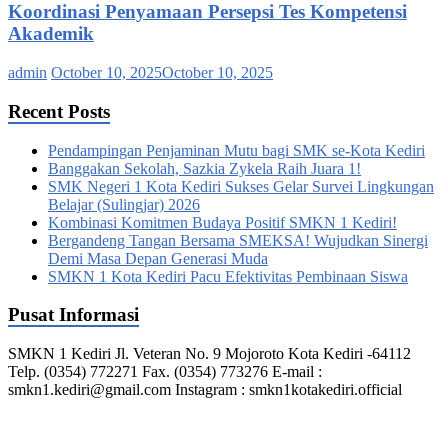
Koordinasi Penyamaan Persepsi Tes Kompetensi
Akademik
admin
October 10, 2025
October 10, 2025
Recent Posts
Pendampingan Penjaminan Mutu bagi SMK se-Kota Kediri
Banggakan Sekolah, Sazkia Zykela Raih Juara 1!
SMK Negeri 1 Kota Kediri Sukses Gelar Survei Lingkungan
Belajar (Sulingjar) 2026
Kombinasi Komitmen Budaya Positif SMKN 1 Kediri!
Bergandeng Tangan Bersama SMEKSA! Wujudkan Sinergi
Demi Masa Depan Generasi Muda
SMKN 1 Kota Kediri Pacu Efektivitas Pembinaan Siswa
Pusat Informasi
SMKN 1 Kediri Jl. Veteran No. 9 Mojoroto Kota Kediri -64112
Telp. (0354) 772271 Fax. (0354) 773276 E-mail :
smkn1.kediri@gmail.com Instagram : smkn1kotakediri.official