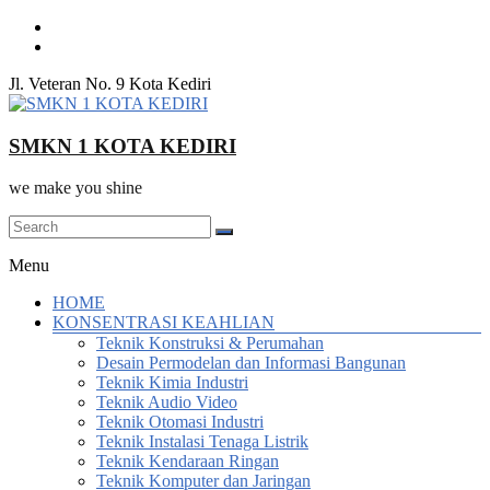
Skip
to
content
Jl. Veteran No. 9 Kota Kediri
SMKN 1 KOTA KEDIRI
we make you shine
Menu
HOME
KONSENTRASI KEAHLIAN
Teknik Konstruksi & Perumahan
Desain Permodelan dan Informasi Bangunan
Teknik Kimia Industri
Teknik Audio Video
Teknik Otomasi Industri
Teknik Instalasi Tenaga Listrik
Teknik Kendaraan Ringan
Teknik Komputer dan Jaringan