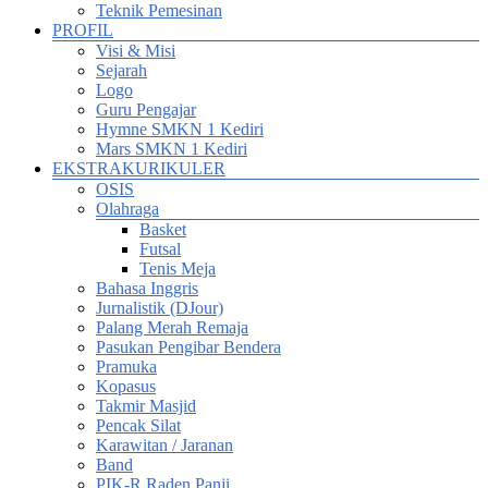
Teknik Pemesinan
PROFIL
Visi & Misi
Sejarah
Logo
Guru Pengajar
Hymne SMKN 1 Kediri
Mars SMKN 1 Kediri
EKSTRAKURIKULER
OSIS
Olahraga
Basket
Futsal
Tenis Meja
Bahasa Inggris
Jurnalistik (DJour)
Palang Merah Remaja
Pasukan Pengibar Bendera
Pramuka
Kopasus
Takmir Masjid
Pencak Silat
Karawitan / Jaranan
Band
PIK-R Raden Panji