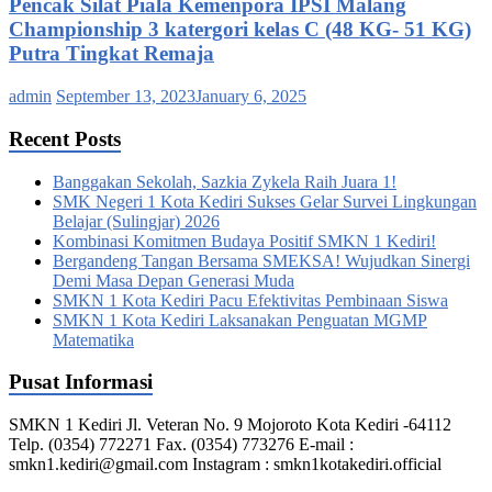
Pencak Silat Piala Kemenpora IPSI Malang
Championship 3 katergori kelas C (48 KG- 51 KG)
Putra Tingkat Remaja
admin
September 13, 2023
January 6, 2025
Recent Posts
Banggakan Sekolah, Sazkia Zykela Raih Juara 1!
SMK Negeri 1 Kota Kediri Sukses Gelar Survei Lingkungan
Belajar (Sulingjar) 2026
Kombinasi Komitmen Budaya Positif SMKN 1 Kediri!
Bergandeng Tangan Bersama SMEKSA! Wujudkan Sinergi
Demi Masa Depan Generasi Muda
SMKN 1 Kota Kediri Pacu Efektivitas Pembinaan Siswa
SMKN 1 Kota Kediri Laksanakan Penguatan MGMP
Matematika
Pusat Informasi
SMKN 1 Kediri Jl. Veteran No. 9 Mojoroto Kota Kediri -64112
Telp. (0354) 772271 Fax. (0354) 773276 E-mail :
smkn1.kediri@gmail.com Instagram : smkn1kotakediri.official