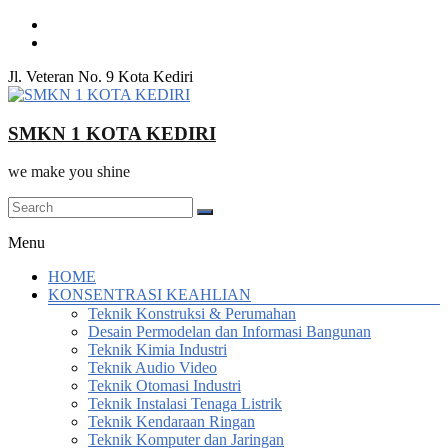
Skip
to
content
Jl. Veteran No. 9 Kota Kediri
SMKN 1 KOTA KEDIRI
we make you shine
Menu
HOME
KONSENTRASI KEAHLIAN
Teknik Konstruksi & Perumahan
Desain Permodelan dan Informasi Bangunan
Teknik Kimia Industri
Teknik Audio Video
Teknik Otomasi Industri
Teknik Instalasi Tenaga Listrik
Teknik Kendaraan Ringan
Teknik Komputer dan Jaringan