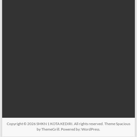
Copyright © 2026
SMKN 1 KOTA KEDIRI
. All rights reserved. Theme
Spacious
by ThemeGrill. Powered by:
WordPress
.