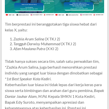
Tim berprestasi ini beranggotakan tiga siswa hebat dari
kelas X, yaitu:
Zazkia Arum Salina
(X TKJ 2)
Tangguh Darwisy Muhammad
(X TKJ 2)
Afan Maulana Putra
(X KI 2)
Tidak hanya sukses secara tim, salah satu perwakilan tim,
*Zazkia Arum Salina, juga berhasil menorehkan prestasi
individu yang sangat luar biasa dengan dinobatkan sebagai
*
1st Best Speaker Kota Kediri
.
Keberhasilan luar biasa ini tidak lepas dari kerja keras para
siswa serta bimbingan dan arahan dari guru pembina,
Bapak
Daniar Jauhar Alam, M.Pd.
Kepala SMKN 1 Kota Kediri,
Bapak Edy Suroto, menyampaikan apresiasi dan
kebanggaannya atas keberhasilan ini. Prestasi ini