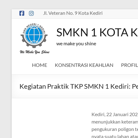
Skip
Jl. Veteran No. 9 Kota Kediri
to
content
SMKN 1 KOTA K
we make you shine
HOME
KONSENTRASI KEAHLIAN
PROFIL
Kegiatan Praktik TKP SMKN 1 Kediri: 
Kediri, 22 Januari 20
menunjukkan keterampi
pengukuran poligon t
nyata suatu lahan at