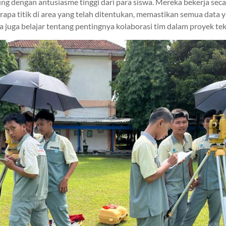
ung dengan antusiasme tinggi dari para siswa. Mereka bekerja se
apa titik di area yang telah ditentukan, memastikan semua data
swa juga belajar tentang pentingnya kolaborasi tim dalam proyek tekn