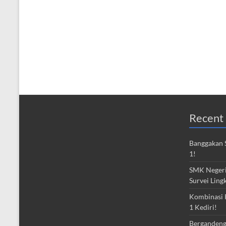
Recent 
Banggakan S
1!
SMK Negeri 
Survei Ling
Kombinasi 
1 Kediri!
Bergandeng