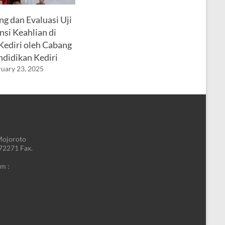
g dan Evaluasi Uji
si Keahlian di
ediri oleh Cabang
ndidikan Kediri
uary 23, 2025
Mojoroto
772271 Fax.
m :