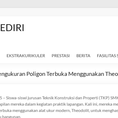
EDIRI
EKSTRAKURIKULER
PRESTASI
BERITA
FASILITAS
Pengukuran Poligon Terbuka Menggunakan Theo
25 – Siswa-siswi jurusan Teknik Konstruksi dan Properti (TKP) SM
lan mereka dalam kegiatan praktik lapangan. Kali ini, mereka m
erbuka menggunakan alat ukur modern, Theodolit, untuk menghasi
au bangunan.