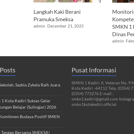
Langkah Kaki Berani
Monitorin
Pramuka Smeksa
Kompeten
admin
December 21, 2025
SMKN 1 K
Dinas Pe
admin
Febr
Posts
Pusat Informasi
SMKN 1 Kediri Jl. Veteran No. 9 
ekolah, Sazkia Zykela Raih Juara
Kota Kediri -64112 Telp. (0354) 
(0354) 773276 E-mail :
smkn1.kediri@gmail.com Instagra
1 Kota Kediri Sukses Gelar
smkn1kotakediri.official
kungan Belajar (Sulingjar) 2026
Komitmen Budaya Positif SMKN
 Tangan Bersama SMEKSA!