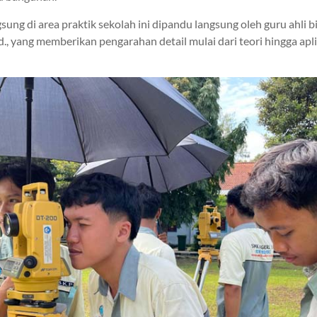
ung di area praktik sekolah ini dipandu langsung oleh guru ahli bi
., yang memberikan pengarahan detail mulai dari teori hingga aplik