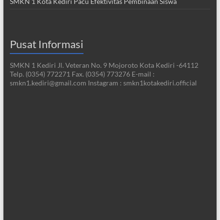
SMKN 1 Kota Kediri Pacu Efektivitas Pembinaan Siswa
Pusat Informasi
SMKN 1 Kediri Jl. Veteran No. 9 Mojoroto Kota Kediri -64112
Telp. (0354) 772271 Fax. (0354) 773276 E-mail :
smkn1.kediri@gmail.com Instagram : smkn1kotakediri.official