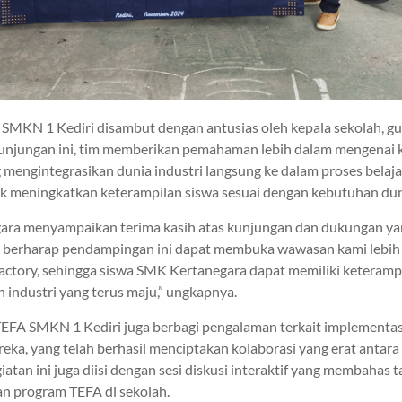
SMKN 1 Kediri disambut dengan antusias oleh kepala sekolah, g
unjungan ini, tim memberikan pemahaman lebih dalam mengenai
 mengintegrasikan dunia industri langsung ke dalam proses belaja
uk meningkatkan keterampilan siswa sesuai dengan kebutuhan duni
ra menyampaikan terima kasih atas kunjungan dan dukungan yan
 berharap pendampingan ini dapat membuka wawasan kami lebih 
actory, sehingga siswa SMK Kertanegara dapat memiliki keterampi
industri yang terus maju,” ungkapnya.
TEFA SMKN 1 Kediri juga berbagi pengalaman terkait implementas
reka, yang telah berhasil menciptakan kolaborasi yang erat antara
kegiatan ini juga diisi dengan sesi diskusi interaktif yang membahas
 program TEFA di sekolah.