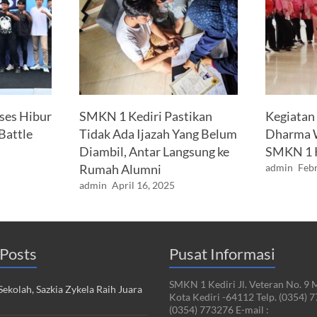
ses Hibur
SMKN 1 Kediri Pastikan
Kegiatan
Battle
Tidak Ada Ijazah Yang Belum
Dharma W
Diambil, Antar Langsung ke
SMKN 1 K
Rumah Alumni
admin
Febr
admin
April 16, 2025
Posts
Pusat Informasi
SMKN 1 Kediri Jl. Veteran No. 9 
ekolah, Sazkia Zykela Raih Juara
Kota Kediri -64112 Telp. (0354) 
(0354) 773276 E-mail :