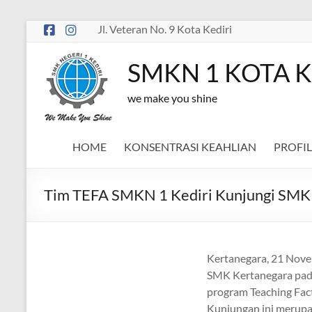
Skip
Jl. Veteran No. 9 Kota Kediri
to
content
SMKN 1 KOTA K
we make you shine
HOME
KONSENTRASI KEAHLIAN
PROFIL
Tim TEFA SMKN 1 Kediri Kunjungi SMK 
Kertanegara, 21 Nove
SMK Kertanegara pad
program Teaching Fact
Kunjungan ini merupa