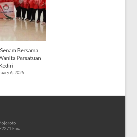
 Senam Bersama
anita Persatuan
ediri
uary 6, 2025
Mojoroto
772271 Fax.