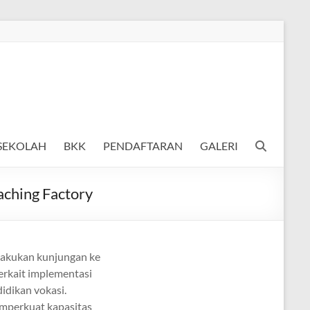
 SEKOLAH
BKK
PENDAFTARAN
GALERI
ching Factory
lakukan kunjungan ke
rkait implementasi
idikan vokasi.
mperkuat kapasitas