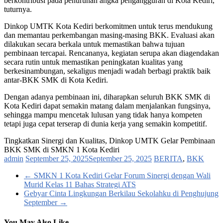
berkontribusi pada penurunan angka pengangguran di Kota Kediri,”
tuturnya.
Dinkop UMTK Kota Kediri berkomitmen untuk terus mendukung
dan memantau perkembangan masing-masing BKK. Evaluasi akan
dilakukan secara berkala untuk memastikan bahwa tujuan
pembinaan tercapai. Rencananya, kegiatan serupa akan diagendakan
secara rutin untuk memastikan peningkatan kualitas yang
berkesinambungan, sekaligus menjadi wadah berbagi praktik baik
antar-BKK SMK di Kota Kediri.
Dengan adanya pembinaan ini, diharapkan seluruh BKK SMK di
Kota Kediri dapat semakin matang dalam menjalankan fungsinya,
sehingga mampu mencetak lulusan yang tidak hanya kompeten
tetapi juga cepat terserap di dunia kerja yang semakin kompetitif.
Tingkatkan Sinergi dan Kualitas, Dinkop UMTK Gelar Pembinaan
BKK SMK di SMKN 1 Kota Kediri
admin
September 25, 2025
September 25, 2025
BERITA
,
BKK
←
SMKN 1 Kota Kediri Gelar Forum Sinergi dengan Wali
Murid Kelas 11 Bahas Strategi ATS
Gebyar Cinta Lingkungan Berkilau Sekolahku di Penghujung
September
→
You May Also Like