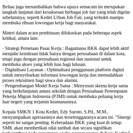
Beliau juga menambahkan bahwa upaya semacam ini merupakan
langkah lanjutan dari kesuksesan berbagai job fair yang telah digelar
sebelumnya, seperti Kediri Urban Job Fair, yang terbukti mampu
membuka ribuan lowongan kerja bagi masyarakat.
Materi dalam acara pembinaan difokuskan pada beberapa aspek
kritikal, antara lain:
· Strategi Pemetaan Pasar Kerja : Bagaimana BKK dapat lebih aktif
menjalin kemitraan tidak hanya dengan perusahaan di dalam kota,
tetapi juga dengan perusahaan regional dan nasional untuk
membuka akses yang lebih luas bagi lulusan.
· Digitalisasi Layanan : Optimalisasi penggunaan platform digital
untuk menyebarkan informasi lowongan kerja dan memudahkan
proses rekrutmen bagi siswa dan alumni.
· Pengembangan Model Kerja Sama : Menyusun skema kerja sama
yang berkelanjutan antara sekolah dengan Perusahaan Penempatan
Pekerja Migran Indonesia (P3MI) untuk membuka peluang kerja
luar negeri yang terjamin keamanannya.
Kepala SMKN 1 Kota Kediri, Edy Suroto, S.Pd., M.M.,
menyampaikan apresiasinya atas terselenggaranya acara ini. “Sinergi
seperti ini sangat penting. Keberadaan BKK yang kuat di setiap
SMK akan memberikan nilai tambah dan secara signifikan