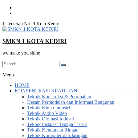
Skip
to
content
Jl. Veteran No. 9 Kota Kediri
SMKN 1 KOTA KEDIRI
we make you shine
Menu
HOME
KONSENTRASI KEAHLIAN
Teknik Konstruksi & Perumahan
Desain Permodelan dan Informasi Bangunan
Teknik Kimia Industri
Teknik Audio Video
Teknik Otomasi Industri
Teknik Instalasi Tenaga Listrik
Teknik Kendaraan Ringan
Teknik Komputer dan Jaringan