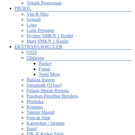
Teknik Pemesinan
PROFIL
Visi & Misi
Sejarah
Logo
Guru Pengajar
Hymne SMKN 1 Kediri
Mars SMKN 1 Kediri
EKSTRAKURIKULER
OSIS
Olahraga
Basket
Futsal
Tenis Meja
Bahasa Inggris
Jurnalistik (DJour)
Palang Merah Remaja
Pasukan Pengibar Bendera
Pramuka
Kopasus
Takmir Masjid
Pencak Silat
Karawitan / Jaranan
Band
PIK-R Raden Panji