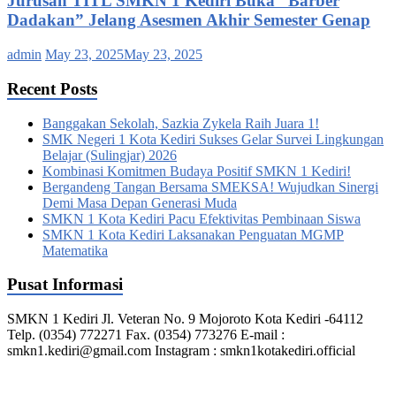
Jurusan TITL SMKN 1 Kediri Buka “Barber
Dadakan” Jelang Asesmen Akhir Semester Genap
admin
May 23, 2025
May 23, 2025
Recent Posts
Banggakan Sekolah, Sazkia Zykela Raih Juara 1!
SMK Negeri 1 Kota Kediri Sukses Gelar Survei Lingkungan
Belajar (Sulingjar) 2026
Kombinasi Komitmen Budaya Positif SMKN 1 Kediri!
Bergandeng Tangan Bersama SMEKSA! Wujudkan Sinergi
Demi Masa Depan Generasi Muda
SMKN 1 Kota Kediri Pacu Efektivitas Pembinaan Siswa
SMKN 1 Kota Kediri Laksanakan Penguatan MGMP
Matematika
Pusat Informasi
SMKN 1 Kediri Jl. Veteran No. 9 Mojoroto Kota Kediri -64112
Telp. (0354) 772271 Fax. (0354) 773276 E-mail :
smkn1.kediri@gmail.com Instagram : smkn1kotakediri.official