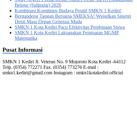
Belajar (Sulingjar) 2026
Kombinasi Komitmen Budaya Positif SMKN 1 Kediri!
Bergandeng Tangan Bersama SMEKSA! Wujudkan Sinergi
Demi Masa Depan Generasi Muda
SMKN 1 Kota Kediri Pacu Efektivitas Pembinaan Siswa
SMKN 1 Kota Kediri Laksanakan Penguatan MGMP
Matematika
Pusat Informasi
SMKN 1 Kediri Jl. Veteran No. 9 Mojoroto Kota Kediri -64112
Telp. (0354) 772271 Fax. (0354) 773276 E-mail :
smkn1.kediri@gmail.com Instagram : smkn1kotakediri.official