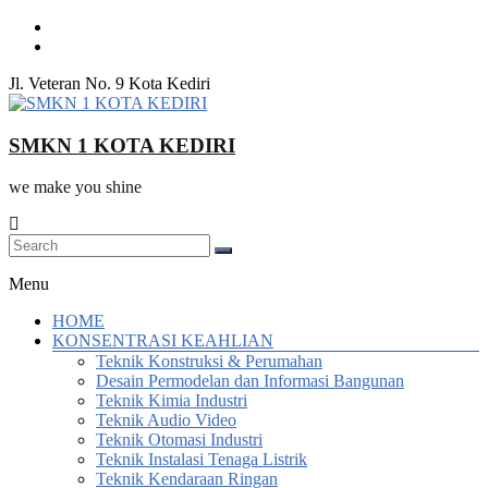
Skip
to
content
Jl. Veteran No. 9 Kota Kediri
SMKN 1 KOTA KEDIRI
we make you shine
Menu
HOME
KONSENTRASI KEAHLIAN
Teknik Konstruksi & Perumahan
Desain Permodelan dan Informasi Bangunan
Teknik Kimia Industri
Teknik Audio Video
Teknik Otomasi Industri
Teknik Instalasi Tenaga Listrik
Teknik Kendaraan Ringan