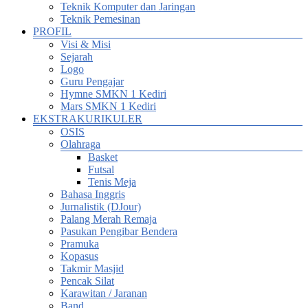
Teknik Komputer dan Jaringan
Teknik Pemesinan
PROFIL
Visi & Misi
Sejarah
Logo
Guru Pengajar
Hymne SMKN 1 Kediri
Mars SMKN 1 Kediri
EKSTRAKURIKULER
OSIS
Olahraga
Basket
Futsal
Tenis Meja
Bahasa Inggris
Jurnalistik (DJour)
Palang Merah Remaja
Pasukan Pengibar Bendera
Pramuka
Kopasus
Takmir Masjid
Pencak Silat
Karawitan / Jaranan
Band