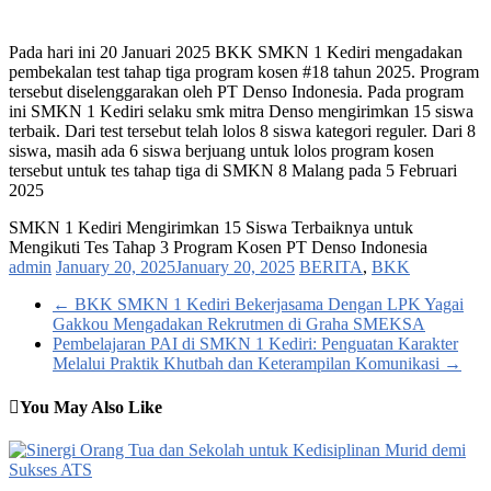
Pada hari ini 20 Januari 2025 BKK SMKN 1 Kediri mengadakan
pembekalan test tahap tiga program kosen #18 tahun 2025. Program
tersebut diselenggarakan oleh PT Denso Indonesia. Pada program
ini SMKN 1 Kediri selaku smk mitra Denso mengirimkan 15 siswa
terbaik. Dari test tersebut telah lolos 8 siswa kategori reguler. Dari 8
siswa, masih ada 6 siswa berjuang untuk lolos program kosen
tersebut untuk tes tahap tiga di SMKN 8 Malang pada 5 Februari
2025
SMKN 1 Kediri Mengirimkan 15 Siswa Terbaiknya untuk
Mengikuti Tes Tahap 3 Program Kosen PT Denso Indonesia
admin
January 20, 2025
January 20, 2025
BERITA
,
BKK
←
BKK SMKN 1 Kediri Bekerjasama Dengan LPK Yagai
Gakkou Mengadakan Rekrutmen di Graha SMEKSA
Pembelajaran PAI di SMKN 1 Kediri: Penguatan Karakter
Melalui Praktik Khutbah dan Keterampilan Komunikasi
→
You May Also Like