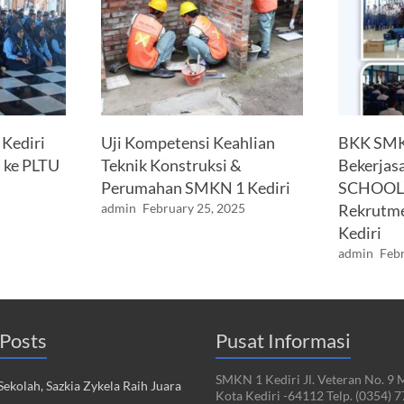
Kediri
Uji Kompetensi Keahlian
BKK SMKN
 ke PLTU
Teknik Konstruksi &
Bekerjas
Perumahan SMKN 1 Kediri
SCHOOL 
admin
February 25, 2025
Rekrutme
Kediri
admin
Febr
Posts
Pusat Informasi
SMKN 1 Kediri Jl. Veteran No. 9 
ekolah, Sazkia Zykela Raih Juara
Kota Kediri -64112 Telp. (0354) 