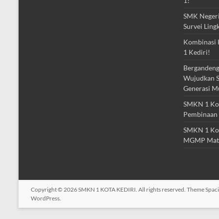
1!
SMK Negeri 
Survei Ling
Kombinasi 
1 Kediri!
Bergandeng
Wujudkan S
Generasi M
SMKN 1 Kota
Pembinaan 
SMKN 1 Kot
MGMP Mat
Copyright © 2026
SMKN 1 KOTA KEDIRI
. All rights reserved. Theme
Spac
WordPress
.