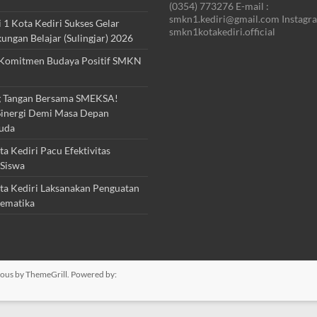
(0354) 773276 E-mail :
smkn1.kediri@gmail.com Instagra
1 Kota Kediri Sukses Gelar
smkn1kotakediri.official
kungan Belajar (Sulingjar) 2026
Komitmen Budaya Positif SMKN
 Tangan Bersama SMEKSA!
inergi Demi Masa Depan
uda
 Kediri Pacu Efektivitas
Siswa
a Kediri Laksanakan Penguatan
ematika
ious
by ThemeGrill. Powered by: