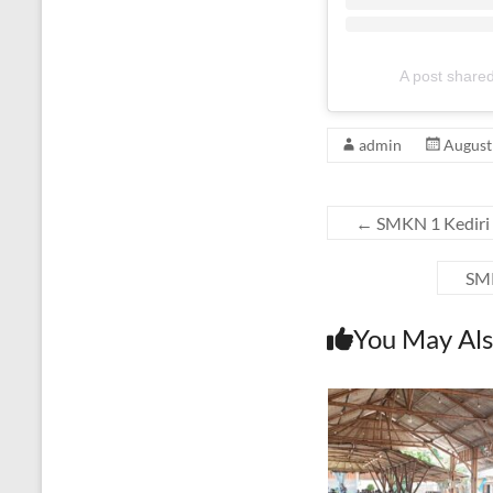
A post shared
admin
August
←
SMKN 1 Kediri 
SMK
You May Als