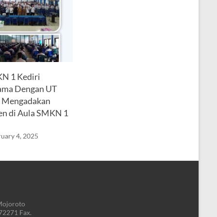
 1 Kediri
ama Dengan UT
Mengadakan
n di Aula SMKN 1
uary 4, 2025
Mojoroto
772271 Fax.