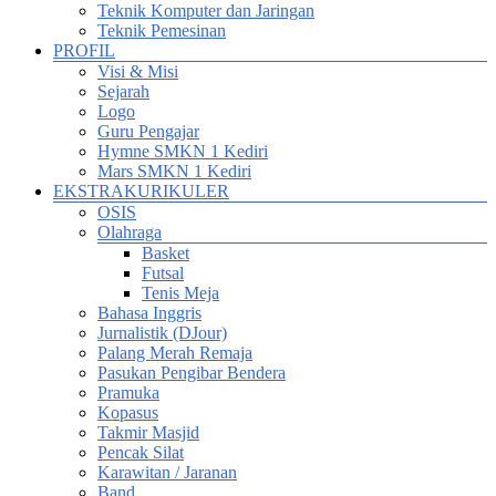
Teknik Komputer dan Jaringan
Teknik Pemesinan
PROFIL
Visi & Misi
Sejarah
Logo
Guru Pengajar
Hymne SMKN 1 Kediri
Mars SMKN 1 Kediri
EKSTRAKURIKULER
OSIS
Olahraga
Basket
Futsal
Tenis Meja
Bahasa Inggris
Jurnalistik (DJour)
Palang Merah Remaja
Pasukan Pengibar Bendera
Pramuka
Kopasus
Takmir Masjid
Pencak Silat
Karawitan / Jaranan
Band