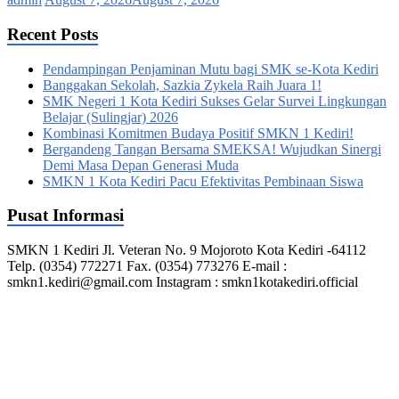
Recent Posts
Pendampingan Penjaminan Mutu bagi SMK se-Kota Kediri
Banggakan Sekolah, Sazkia Zykela Raih Juara 1!
SMK Negeri 1 Kota Kediri Sukses Gelar Survei Lingkungan
Belajar (Sulingjar) 2026
Kombinasi Komitmen Budaya Positif SMKN 1 Kediri!
Bergandeng Tangan Bersama SMEKSA! Wujudkan Sinergi
Demi Masa Depan Generasi Muda
SMKN 1 Kota Kediri Pacu Efektivitas Pembinaan Siswa
Pusat Informasi
SMKN 1 Kediri Jl. Veteran No. 9 Mojoroto Kota Kediri -64112
Telp. (0354) 772271 Fax. (0354) 773276 E-mail :
smkn1.kediri@gmail.com Instagram : smkn1kotakediri.official