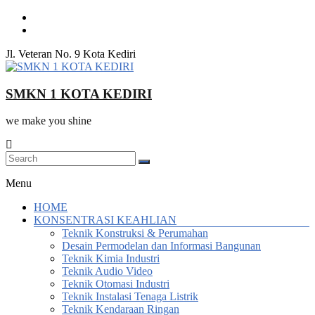
Skip
to
content
Jl. Veteran No. 9 Kota Kediri
SMKN 1 KOTA KEDIRI
we make you shine
Menu
HOME
KONSENTRASI KEAHLIAN
Teknik Konstruksi & Perumahan
Desain Permodelan dan Informasi Bangunan
Teknik Kimia Industri
Teknik Audio Video
Teknik Otomasi Industri
Teknik Instalasi Tenaga Listrik
Teknik Kendaraan Ringan