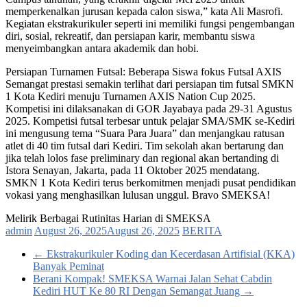
memperkenalkan jurusan kepada calon siswa,” kata Ali Masrofi.
Kegiatan ekstrakurikuler seperti ini memiliki fungsi pengembangan
diri, sosial, rekreatif, dan persiapan karir, membantu siswa
menyeimbangkan antara akademik dan hobi.
Persiapan Turnamen Futsal: Beberapa Siswa fokus Futsal AXIS
Semangat prestasi semakin terlihat dari persiapan tim futsal SMKN
1 Kota Kediri menuju Turnamen AXIS Nation Cup 2025.
Kompetisi ini dilaksanakan di GOR Jayabaya pada 29-31 Agustus
2025. Kompetisi futsal terbesar untuk pelajar SMA/SMK se-Kediri
ini mengusung tema “Suara Para Juara” dan menjangkau ratusan
atlet di 40 tim futsal dari Kediri. Tim sekolah akan bertarung dan
jika telah lolos fase preliminary dan regional akan bertanding di
Istora Senayan, Jakarta, pada 11 Oktober 2025 mendatang.
SMKN 1 Kota Kediri terus berkomitmen menjadi pusat pendidikan
vokasi yang menghasilkan lulusan unggul. Bravo SMEKSA!
Melirik Berbagai Rutinitas Harian di SMEKSA
admin
August 26, 2025
August 26, 2025
BERITA
←
Ekstrakurikuler Koding dan Kecerdasan Artifisial (KKA)
Banyak Peminat
Berani Kompak! SMEKSA Warnai Jalan Sehat Cabdin
Kediri HUT Ke 80 RI Dengan Semangat Juang
→