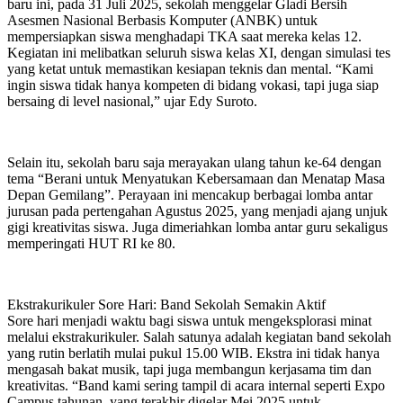
baru ini, pada 31 Juli 2025, sekolah menggelar Gladi Bersih
Asesmen Nasional Berbasis Komputer (ANBK) untuk
mempersiapkan siswa menghadapi TKA saat mereka kelas 12.
Kegiatan ini melibatkan seluruh siswa kelas XI, dengan simulasi tes
yang ketat untuk memastikan kesiapan teknis dan mental. “Kami
ingin siswa tidak hanya kompeten di bidang vokasi, tapi juga siap
bersaing di level nasional,” ujar Edy Suroto.
Selain itu, sekolah baru saja merayakan ulang tahun ke-64 dengan
tema “Berani untuk Menyatukan Kebersamaan dan Menatap Masa
Depan Gemilang”. Perayaan ini mencakup berbagai lomba antar
jurusan pada pertengahan Agustus 2025, yang menjadi ajang unjuk
gigi kreativitas siswa. Juga dimeriahkan lomba antar guru sekaligus
memperingati HUT RI ke 80.
Ekstrakurikuler Sore Hari: Band Sekolah Semakin Aktif
Sore hari menjadi waktu bagi siswa untuk mengeksplorasi minat
melalui ekstrakurikuler. Salah satunya adalah kegiatan band sekolah
yang rutin berlatih mulai pukul 15.00 WIB. Ekstra ini tidak hanya
mengasah bakat musik, tapi juga membangun kerjasama tim dan
kreativitas. “Band kami sering tampil di acara internal seperti Expo
Campus tahunan, yang terakhir digelar Mei 2025 untuk