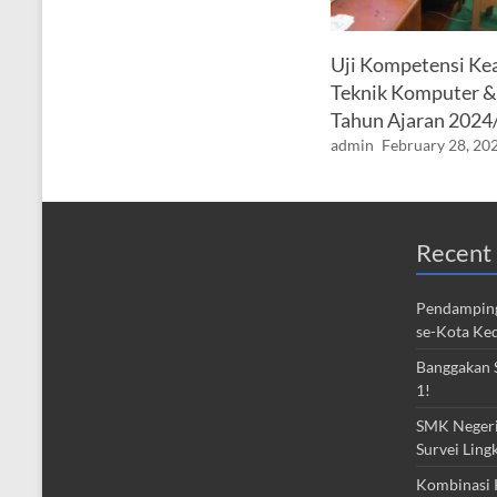
Uji Kompetensi Ke
Teknik Komputer &
Tahun Ajaran 2024
admin
February 28, 20
Recent 
Pendamping
se-Kota Ked
Banggakan S
1!
SMK Negeri 
Survei Ling
Kombinasi 