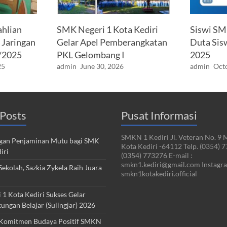
ahlian
SMK Negeri 1 Kota Kediri
Siswi SM
 Jaringan
Gelar Apel Pemberangkatan
Duta Sis
/2025
PKL Gelombang I
2025
25
admin
June 30, 2026
admin
Octo
Posts
Pusat Informasi
SMKN 1 Kediri Jl. Veteran No. 9 
an Penjaminan Mutu bagi SMK
Kota Kediri -64112 Telp. (0354) 
iri
(0354) 773276 E-mail :
smkn1.kediri@gmail.com Instagra
ekolah, Sazkia Zykela Raih Juara
smkn1kotakediri.official
1 Kota Kediri Sukses Gelar
kungan Belajar (Sulingjar) 2026
Komitmen Budaya Positif SMKN