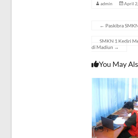
admin
April 2
←
Paskibra SMKN 
SMKN 1 Kediri Me
di Madiun
→
You May Als