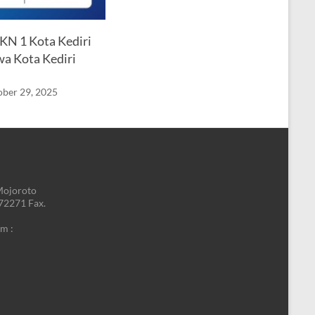
KN 1 Kota Kediri
wa Kota Kediri
ber 29, 2025
Mojoroto
772271 Fax.
m :