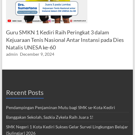
Guru SMKN 1 Kediri Raih Peringkat 3 dalam
Kejuaraan Tenis Nasional Antar Instansi pada Dies
Natalis UNESA ke-60
admin
December 9, 2024
Recent Posts
Pendampingan Penjaminan Mutu bagi SMK se-Kota Kediri
Banggakan Sekolah, Sazkia Zykela Raih Juara 1!
SMK Negeri 1 Kota Kediri Sukses Gelar Survei Lingkungan Belajar
(Sulingjar) 2026