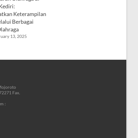
ediri:
tkan Keterampilan
lalui Berbagai
lahraga
uary 13, 2025
Mojoroto
772271 Fax.
m :