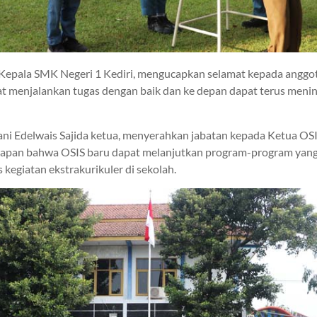
epala SMK Negeri 1 Kediri, mengucapkan selamat kepada anggot
t menjalankan tugas dengan baik dan ke depan dapat terus menin
ani Edelwais Sajida ketua, menyerahkan jabatan kepada Ketua OSI
rapan bahwa OSIS baru dapat melanjutkan program-program yang t
 kegiatan ekstrakurikuler di sekolah.