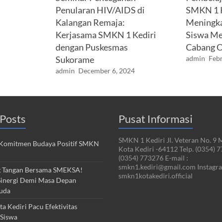
Penularan HIV/AIDS di
SMKN 1 K
Kalangan Remaja:
Meningka
Kerjasama SMKN 1 Kediri
Siswa Me
dengan Puskesmas
Cabang O
Sukorame
admin
Febr
admin
December 6, 2024
Posts
Pusat Informasi
SMKN 1 Kediri Jl. Veteran No. 9 
Komitmen Budaya Positif SMKN
Kota Kediri -64112 Telp. (0354) 
(0354) 773276 E-mail :
smkn1.kediri@gmail.com Instagra
 Tangan Bersama SMEKSA!
smkn1kotakediri.official
inergi Demi Masa Depan
uda
 Kediri Pacu Efektivitas
Siswa