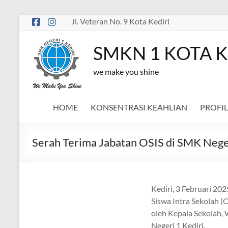
Skip
Jl. Veteran No. 9 Kota Kediri
to
content
SMKN 1 KOTA K
we make you shine
HOME
KONSENTRASI KEAHLIAN
PROFIL
Serah Terima Jabatan OSIS di SMK Neger
Kediri, 3 Februari 20
Siswa Intra Sekolah (O
oleh Kepala Sekolah, 
Negeri 1 Kediri.