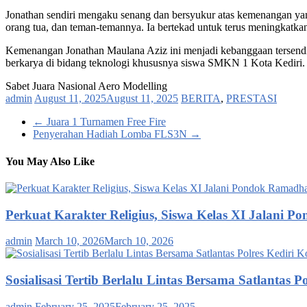
Jonathan sendiri mengaku senang dan bersyukur atas kemenangan yang 
orang tua, dan teman-temannya. Ia bertekad untuk terus meningkatka
Kemenangan Jonathan Maulana Aziz ini menjadi kebanggaan tersendiri
berkarya di bidang teknologi khususnya siswa SMKN 1 Kota Kediri.
Sabet Juara Nasional Aero Modelling
admin
August 11, 2025
August 11, 2025
BERITA
,
PRESTASI
←
Juara 1 Turnamen Free Fire
Penyerahan Hadiah Lomba FLS3N
→
You May Also Like
Perkuat Karakter Religius, Siswa Kelas XI Jalani
admin
March 10, 2026
March 10, 2026
Sosialisasi Tertib Berlalu Lintas Bersama Satlantas P
admin
February 25, 2025
February 25, 2025