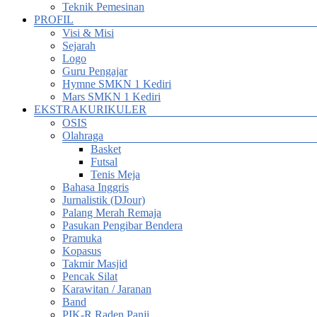
Teknik Pemesinan
PROFIL
Visi & Misi
Sejarah
Logo
Guru Pengajar
Hymne SMKN 1 Kediri
Mars SMKN 1 Kediri
EKSTRAKURIKULER
OSIS
Olahraga
Basket
Futsal
Tenis Meja
Bahasa Inggris
Jurnalistik (DJour)
Palang Merah Remaja
Pasukan Pengibar Bendera
Pramuka
Kopasus
Takmir Masjid
Pencak Silat
Karawitan / Jaranan
Band
PIK-R Raden Panji