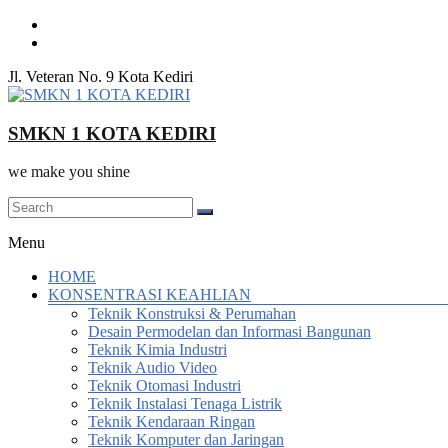
Skip
to
content
Jl. Veteran No. 9 Kota Kediri
SMKN 1 KOTA KEDIRI
we make you shine
Menu
HOME
KONSENTRASI KEAHLIAN
Teknik Konstruksi & Perumahan
Desain Permodelan dan Informasi Bangunan
Teknik Kimia Industri
Teknik Audio Video
Teknik Otomasi Industri
Teknik Instalasi Tenaga Listrik
Teknik Kendaraan Ringan
Teknik Komputer dan Jaringan