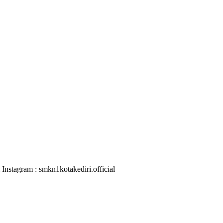
nstagram : smkn1kotakediri.official