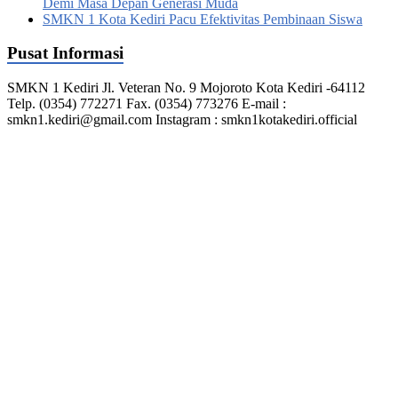
Demi Masa Depan Generasi Muda
SMKN 1 Kota Kediri Pacu Efektivitas Pembinaan Siswa
Pusat Informasi
SMKN 1 Kediri Jl. Veteran No. 9 Mojoroto Kota Kediri -64112
Telp. (0354) 772271 Fax. (0354) 773276 E-mail :
smkn1.kediri@gmail.com Instagram : smkn1kotakediri.official