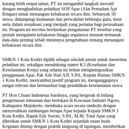
kurang lebih empat tahun, PT ini mengambil langkah inovatif
dengan menghadirkan pelatihan SOP Apar (Alat Pemadam Api
Ringan) untuk menangani kebakaran secara dini. Sebanyak 50
siswa, didampingi keamanan dan perwakilan beberapa guru, turut
serta dalam sosialisasi yang menjadi yang pertama bagi perusahaan
ini. Program ini tercetus berdasrkan pengalaman PT tersebut yang
pernah mengalami kebakaran hingga segalanya musnah termasuk
data-data penting sebab minimnya pengetahuan tentang menangani
kebakaran secara dini.
SMKN 1 Kota Kediri dipilih sebagai sekolah pionir untuk menerima
pelatihan ini, sekaligus mendukung materi K3 (Kesehatan dan
Keselamatan Kerja) yang selama ini belum mengintegrasikan
penggunaan Apar. Pak Ade Hari AJI, S.Pd., Kepala Humas SMKN
1 Kota Kediri, menyambut positif program ini, menganggapnya
sangat relevan dan bermanfaat bagi pendidikan keselamatan siswa.
PT Hon Chuan Indonesia Surabaya, yang bergerak di bidang
pengemasan minuman dan berlokasi di Kawasan Industri Ngoro,
Kabupaten Mojokerto, membuka acara secara simbolis dengan
menyerahkan sumbangan berupa Apar kepada Kepala SMKN 1
Kota Kediri, Bapak Edy Suroto, S.Pd., M.M. Total Apar yang
diberikan untuk SMKN 1 Kota Kediri sejumlah enam buah.
Kegiatan ditutup dengan praktik langsung di lapangan, memberikan