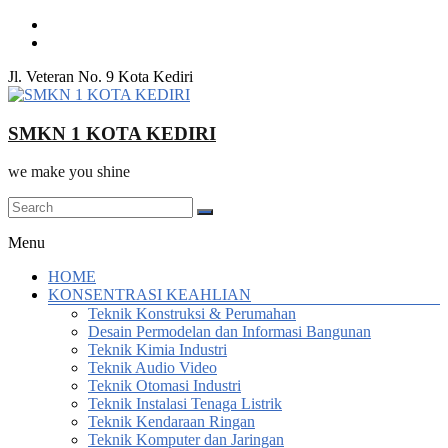
Skip
to
content
Jl. Veteran No. 9 Kota Kediri
SMKN 1 KOTA KEDIRI
we make you shine
Menu
HOME
KONSENTRASI KEAHLIAN
Teknik Konstruksi & Perumahan
Desain Permodelan dan Informasi Bangunan
Teknik Kimia Industri
Teknik Audio Video
Teknik Otomasi Industri
Teknik Instalasi Tenaga Listrik
Teknik Kendaraan Ringan
Teknik Komputer dan Jaringan