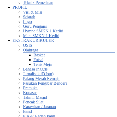
Teknik Pemesinan
PROFIL
Visi & Misi
Sejarah
Logo
Guru Pengajar
Hymne SMKN 1 Kediri
Mars SMKN 1 Kediri
EKSTRAKURIKULER
OSIS
Olahraga
Basket
Futsal
Tenis Meja
Bahasa Inggris
Jurnalistik (DJour)
Palang Merah Remaja
Pasukan Pengibar Bendera
Pramuka
Kopasus
Takmir Masjid
Pencak Silat
Karawitan / Jaranan
Band
PIK-R Raden Panji