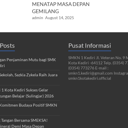
MENATAP MASA DEPAN
GEMILANG
admin
August 14, 2025
Posts
Pusat Informasi
SMKN 1 Kediri Jl. Veteran No. 9 
an Penjaminan Mutu bagi SMK
Kota Kediri -64112 Telp. (0354) 
iri
(0354) 773276 E-mail :
smkn1.kediri@gmail.com Instagra
ekolah, Sazkia Zykela Raih Juara
smkn1kotakediri.official
1 Kota Kediri Sukses Gelar
kungan Belajar (Sulingjar) 2026
Komitmen Budaya Positif SMKN
 Tangan Bersama SMEKSA!
inergi Demi Masa Depan