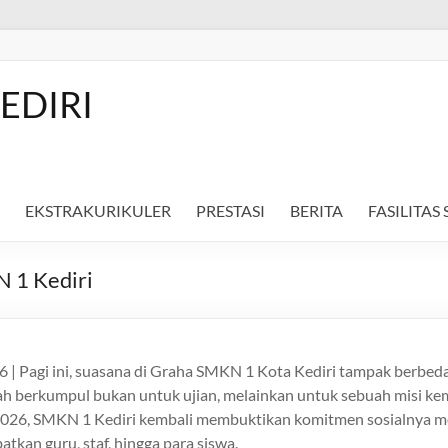
EDIRI
EKSTRAKURIKULER
PRESTASI
BERITA
FASILITAS
 1 Kediri
26 | Pagi ini, suasana di Graha SMKN 1 Kota Kediri tampak berbeda
ah berkumpul bukan untuk ujian, melainkan untuk sebuah misi kem
i 2026, SMKN 1 Kediri kembali membuktikan komitmen sosialnya m
atkan guru, staf, hingga para siswa.