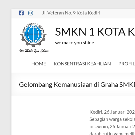
Skip
Jl. Veteran No. 9 Kota Kediri
to
content
SMKN 1 KOTA K
we make you shine
HOME
KONSENTRASI KEAHLIAN
PROFIL
Gelombang Kemanusiaan di Graha SMKN
Kediri, 26 Januari 20
Sebagian warga sekol
ini, Senin, 26 Januar
darah rutin yang melib