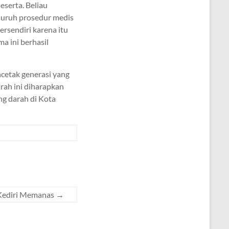
eserta. Beliau
luruh prosedur medis
ersendiri karena itu
 ini berhasil
ncetak generasi yang
arah ini diharapkan
ng darah di Kota
 Kediri Memanas
→