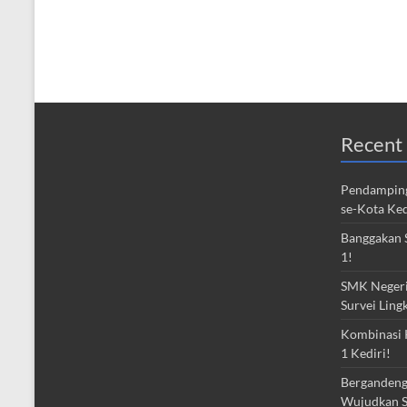
Recent 
Pendamping
se-Kota Ked
Banggakan S
1!
SMK Negeri 
Survei Ling
Kombinasi 
1 Kediri!
Bergandeng
Wujudkan S