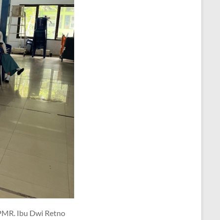
a PMR. Ibu Dwi Retno