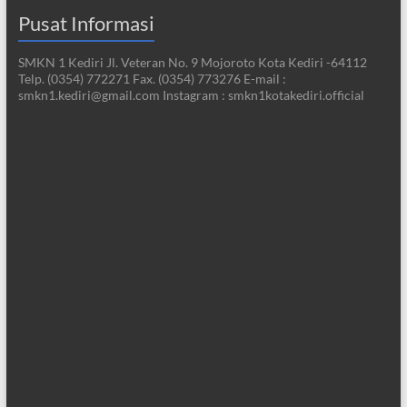
Pusat Informasi
SMKN 1 Kediri Jl. Veteran No. 9 Mojoroto Kota Kediri -64112
Telp. (0354) 772271 Fax. (0354) 773276 E-mail :
smkn1.kediri@gmail.com Instagram : smkn1kotakediri.official