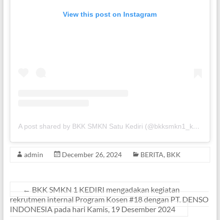
View this post on Instagram
A post shared by BKK SMKN Satu Kediri (@bkksmkn1_kotakediri)
admin
December 26, 2024
BERITA
,
BKK
←
BKK SMKN 1 KEDIRI mengadakan kegiatan
rekrutmen internal Program Kosen #18 dengan PT. DENSO
INDONESIA pada hari Kamis, 19 Desember 2024