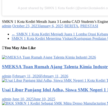
A post shared by SMKN 1 Kota Kediri (@smkn1kotakediri.off
SMKN 1 Kota Kediri Meraih Juara 3 Lomba CAD Students’s Enginee
admin
October 23, 2023
January 6, 2025
BERITA
,
PRESTASI
←
SMKN 1 Kota Kediri Menjadi Juara 1 Lomba Orasi Keba
SMKN 1 Kota Kediri Menerima Visitasi/Kunjungan Penilaia
You May Also Like
SMEKSA Tuan Rumah Ajang Talenta Kimia Industr
admin
February 11, 2026
February 11, 2026
Usai Libur Panjang Idul Adha, Siswa SMK Negeri 1
admin
June 10, 2025
June 10, 2025