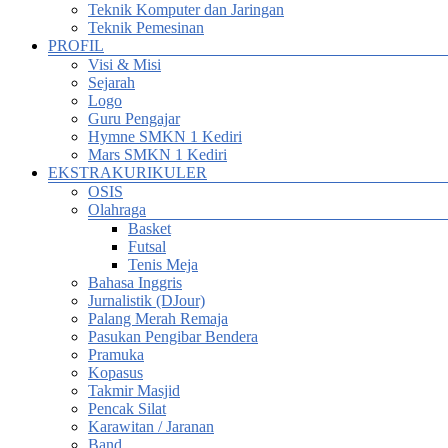
Teknik Komputer dan Jaringan
Teknik Pemesinan
PROFIL
Visi & Misi
Sejarah
Logo
Guru Pengajar
Hymne SMKN 1 Kediri
Mars SMKN 1 Kediri
EKSTRAKURIKULER
OSIS
Olahraga
Basket
Futsal
Tenis Meja
Bahasa Inggris
Jurnalistik (DJour)
Palang Merah Remaja
Pasukan Pengibar Bendera
Pramuka
Kopasus
Takmir Masjid
Pencak Silat
Karawitan / Jaranan
Band