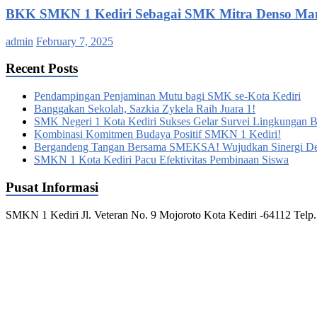
BKK SMKN 1 Kediri Sebagai SMK Mitra Denso Manuf
admin
February 7, 2025
Recent Posts
Pendampingan Penjaminan Mutu bagi SMK se-Kota Kediri
Banggakan Sekolah, Sazkia Zykela Raih Juara 1!
SMK Negeri 1 Kota Kediri Sukses Gelar Survei Lingkungan Bel
Kombinasi Komitmen Budaya Positif SMKN 1 Kediri!
Bergandeng Tangan Bersama SMEKSA! Wujudkan Sinergi D
SMKN 1 Kota Kediri Pacu Efektivitas Pembinaan Siswa
Pusat Informasi
SMKN 1 Kediri Jl. Veteran No. 9 Mojoroto Kota Kediri -64112 Telp.