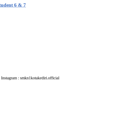
udent 6 & 7
nstagram : smkn1kotakediri.official