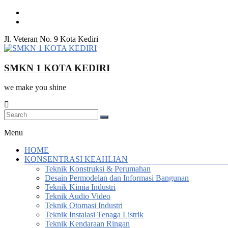
Skip
to
content
Jl. Veteran No. 9 Kota Kediri
SMKN 1 KOTA KEDIRI
we make you shine
Menu
HOME
KONSENTRASI KEAHLIAN
Teknik Konstruksi & Perumahan
Desain Permodelan dan Informasi Bangunan
Teknik Kimia Industri
Teknik Audio Video
Teknik Otomasi Industri
Teknik Instalasi Tenaga Listrik
Teknik Kendaraan Ringan