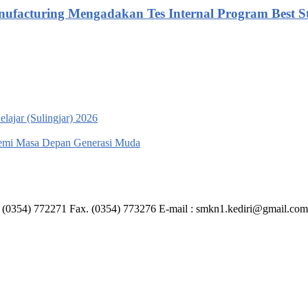
acturing Mengadakan Tes Internal Program Best St
ajar (Sulingjar) 2026
emi Masa Depan Generasi Muda
 (0354) 772271 Fax. (0354) 773276 E-mail : smkn1.kediri@gmail.com I