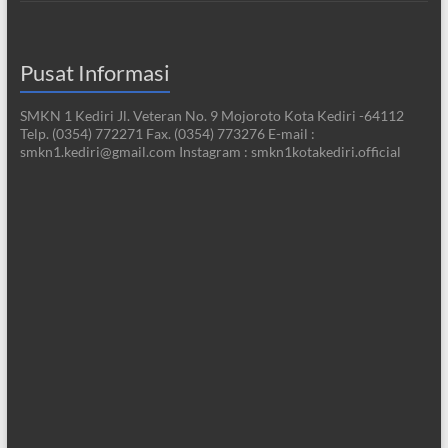
Pusat Informasi
SMKN 1 Kediri Jl. Veteran No. 9 Mojoroto Kota Kediri -64112
Telp. (0354) 772271 Fax. (0354) 773276 E-mail :
smkn1.kediri@gmail.com Instagram : smkn1kotakediri.official