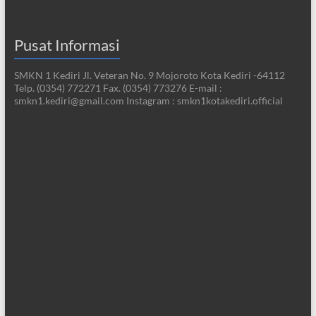
Pusat Informasi
SMKN 1 Kediri Jl. Veteran No. 9 Mojoroto Kota Kediri -64112
Telp. (0354) 772271 Fax. (0354) 773276 E-mail :
smkn1.kediri@gmail.com Instagram : smkn1kotakediri.official