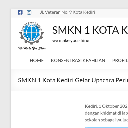
Skip
Jl. Veteran No. 9 Kota Kediri
to
content
SMKN 1 KOTA K
we make you shine
HOME
KONSENTRASI KEAHLIAN
PROFIL
SMKN 1 Kota Kediri Gelar Upacara Perin
Kediri, 1 Oktober 202
dengan khidmat di lapa
sekolah sebagai wujud