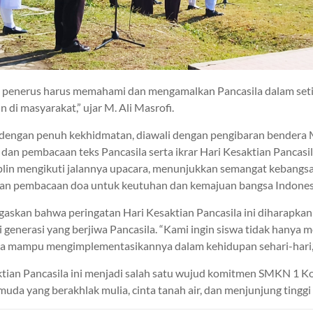
si penerus harus memahami dan mengamalkan Pancasila dalam set
 di masyarakat,” ujar M. Ali Masrofi.
dengan penuh kekhidmatan, diawali dengan pengibaran bendera 
dan pembacaan teks Pancasila serta ikrar Hari Kesaktian Pancasi
plin mengikuti jalannya upacara, menunjukkan semangat kebangsaa
an pembacaan doa untuk keutuhan dan kemajuan bangsa Indones
egaskan bahwa peringatan Hari Kesaktian Pancasila ini diharapk
i generasi yang berjiwa Pancasila. “Kami ingin siswa tidak hanya
juga mampu mengimplementasikannya dalam kehidupan sehari-hari,
ktian Pancasila ini menjadi salah satu wujud komitmen SMKN 1 Ko
a yang berakhlak mulia, cinta tanah air, dan menjunjung tinggi ni