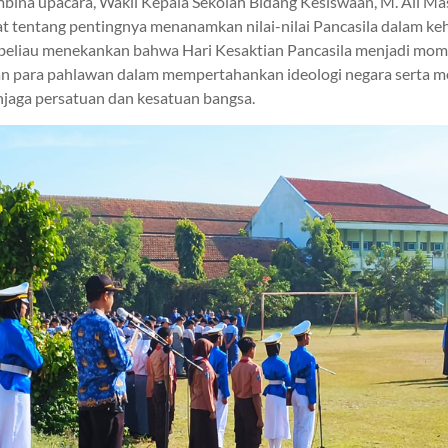
bina upacara, Wakil Kepala Sekolah Bidang Kesiswaan, M. Ali Masr
tentang pentingnya menanamkan nilai-nilai Pancasila dalam keh
beliau menekankan bahwa Hari Kesaktian Pancasila menjadi mo
 para pahlawan dalam mempertahankan ideologi negara serta me
jaga persatuan dan kesatuan bangsa.