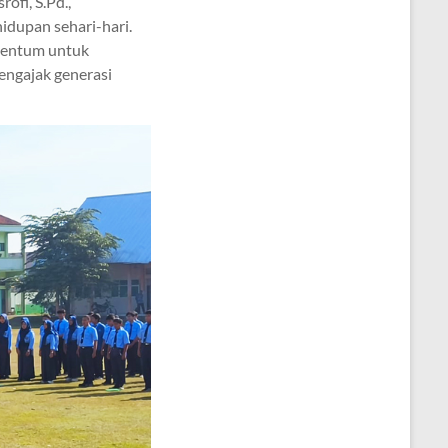
ofi, S.Pd.,
idupan sehari-hari.
mentum untuk
ngajak generasi