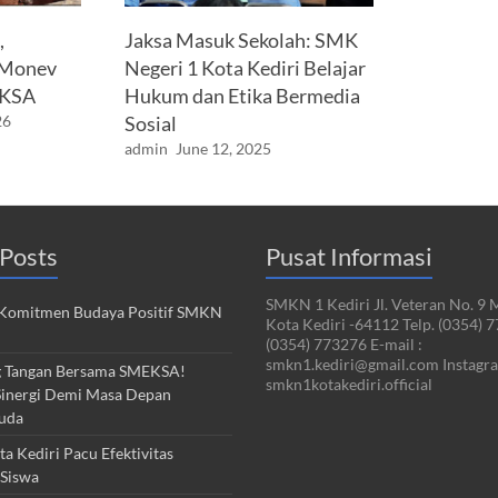
,
Jaksa Masuk Sekolah: SMK
 Monev
Negeri 1 Kota Kediri Belajar
EKSA
Hukum dan Etika Bermedia
26
Sosial
admin
June 12, 2025
Posts
Pusat Informasi
SMKN 1 Kediri Jl. Veteran No. 9 
Komitmen Budaya Positif SMKN
Kota Kediri -64112 Telp. (0354) 
(0354) 773276 E-mail :
smkn1.kediri@gmail.com Instagra
 Tangan Bersama SMEKSA!
smkn1kotakediri.official
inergi Demi Masa Depan
uda
 Kediri Pacu Efektivitas
Siswa