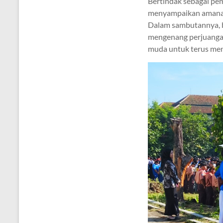
Bertindak sebagai pem
menyampaikan amanat 
Dalam sambutannya, 
mengenang perjuangan
muda untuk terus men