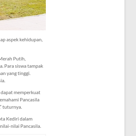
iap aspek kehidupan,
Merah Putih,
la. Para siswa tampak
n yang tinggi.
ia.
an dapat memperkuat
 memahami Pancasila
” tuturnya.
ta Kediri dalam
lai-nilai Pancasila.