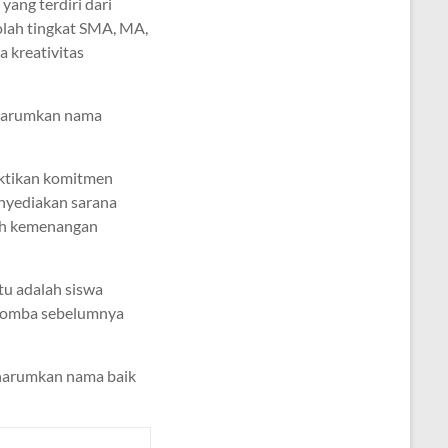
ang terdiri dari
kolah tingkat SMA, MA,
a kreativitas
ngharumkan nama
uktikan komitmen
nyediakan sarana
lah kemenangan
tu adalah siswa
i lomba sebelumnya
gharumkan nama baik