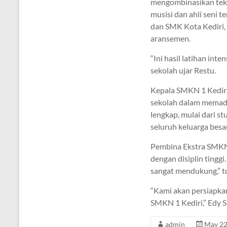
mengombinasikan tekn
musisi dan ahli seni 
dan SMK Kota Kediri, R
aransemen.
“Ini hasil latihan in
sekolah ujar Restu.
Kepala SMKN 1 Kediri
sekolah dalam memadu
lengkap, mulai dari s
seluruh keluarga besa
Pembina Ekstra SMKN 
dengan disiplin tingg
sangat mendukung,” t
“Kami akan persiapka
SMKN 1 Kediri,” Edy S
admin
May 22