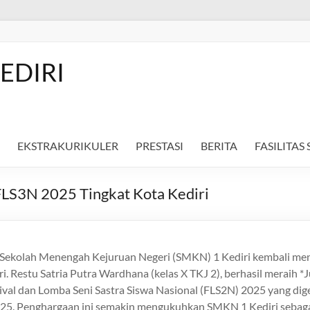
EDIRI
EKSTRAKURIKULER
PRESTASI
BERITA
FASILITAS
FLS3N 2025 Tingkat Kota Kediri
– Sekolah Menengah Kejuruan Negeri (SMKN) 1 Kediri kembali me
i. Restu Satria Putra Wardhana (kelas X TKJ 2), berhasil meraih *
ival dan Lomba Seni Sastra Siswa Nasional (FLS2N) 2025 yang dig
025. Penghargaan ini semakin mengukuhkan SMKN 1 Kediri sebagai