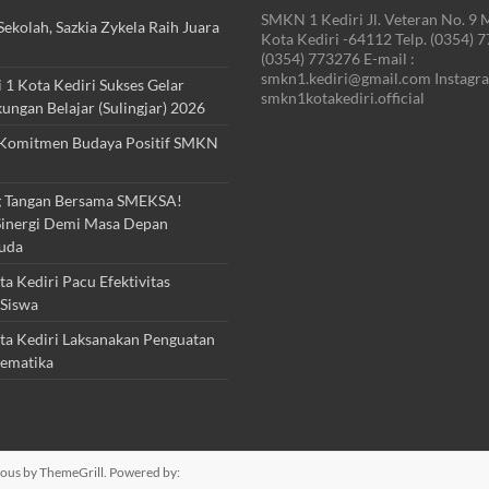
SMKN 1 Kediri Jl. Veteran No. 9 
ekolah, Sazkia Zykela Raih Juara
Kota Kediri -64112 Telp. (0354) 
(0354) 773276 E-mail :
smkn1.kediri@gmail.com Instagra
1 Kota Kediri Sukses Gelar
smkn1kotakediri.official
kungan Belajar (Sulingjar) 2026
Komitmen Budaya Positif SMKN
 Tangan Bersama SMEKSA!
inergi Demi Masa Depan
uda
 Kediri Pacu Efektivitas
Siswa
a Kediri Laksanakan Penguatan
ematika
ious
by ThemeGrill. Powered by: