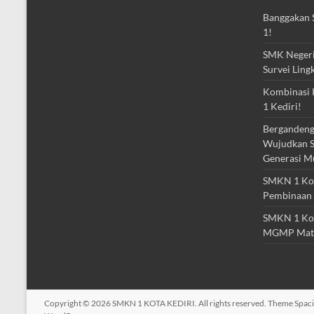
Banggakan S
1!
SMK Negeri 
Survei Ling
Kombinasi 
1 Kediri!
Bergandeng
Wujudkan S
Generasi M
SMKN 1 Kota
Pembinaan 
SMKN 1 Kot
MGMP Mat
Copyright © 2026
SMKN 1 KOTA KEDIRI
. All rights reserved. Theme
Spac