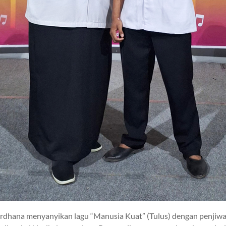
ardhana menyanyikan lagu “Manusia Kuat” (Tulus) dengan penjiw