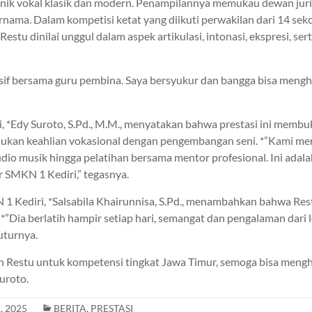
ik vokal klasik dan modern. Penampilannya memukau dewan juri y
ternama. Dalam kompetisi ketat yang diikuti perwakilan dari 14 se
estu dinilai unggul dalam aspek artikulasi, intonasi, ekspresi, sert
tensif bersama guru pembina. Saya bersyukur dan bangga bisa me
, *Edy Suroto, S.Pd., M.M., menyatakan bahwa prestasi ini memb
kan keahlian vokasional dengan pengembangan seni. *”Kami me
tudio musik hingga pelatihan bersama mentor profesional. Ini ada
r SMKN 1 Kediri,” tegasnya.
1 Kediri, *Salsabila Khairunnisa, S.Pd., menambahkan bahwa Res
i. *”Dia berlatih hampir setiap hari, semangat dan pengalaman dar
uturnya.
n Restu untuk kompetensi tingkat Jawa Timur, semoga bisa men
uroto.
, 2025
BERITA
,
PRESTASI