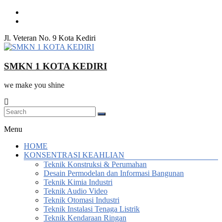
Skip
to
content
Jl. Veteran No. 9 Kota Kediri
SMKN 1 KOTA KEDIRI
we make you shine
Menu
HOME
KONSENTRASI KEAHLIAN
Teknik Konstruksi & Perumahan
Desain Permodelan dan Informasi Bangunan
Teknik Kimia Industri
Teknik Audio Video
Teknik Otomasi Industri
Teknik Instalasi Tenaga Listrik
Teknik Kendaraan Ringan