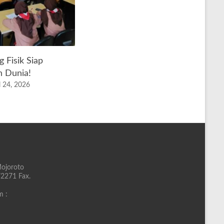
 Fisik Siap
n Dunia!
l 24, 2026
Mojoroto
72271 Fax.
m :