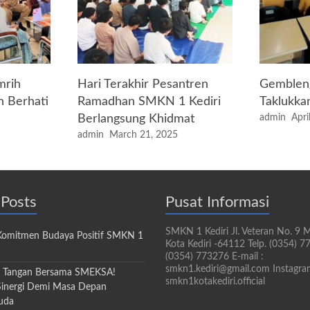
mrih
Hari Terakhir Pesantren
Gembleng
n Berhati
Ramadhan SMKN 1 Kediri
Taklukka
Berlangsung Khidmat
admin
Apri
admin
March 21, 2025
 Posts
Pusat Informasi
SMKN 1 Kediri Jl. Veteran No. 9 
Komitmen Budaya Positif SMKN 1
Kota Kediri -64112 Telp. (0354) 7
(0354) 773276 E-mail :
smkn1.kediri@gmail.com Instagra
 Tangan Bersama SMEKSA!
smkn1kotakediri.official
inergi Demi Masa Depan
uda