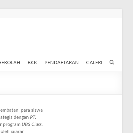
 SEKOLAH
BKK
PENDAFTARAN
GALERI
embatani para siswa
trategis dengan
PT.
ir program
UBS Class
.
oleh jajaran