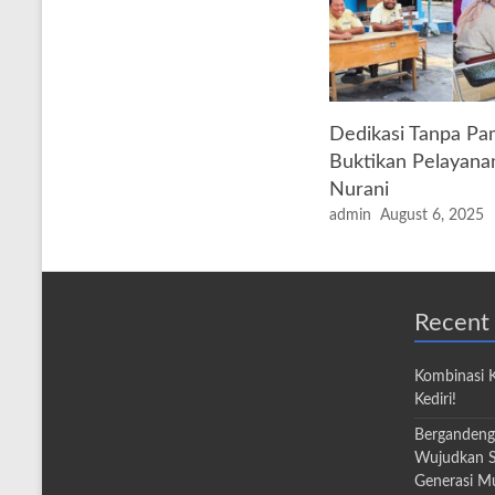
Dedikasi Tanpa Pa
Buktikan Pelayana
Nurani
admin
August 6, 2025
Recent
Kombinasi 
Kediri!
Bergandeng
Wujudkan S
Generasi M