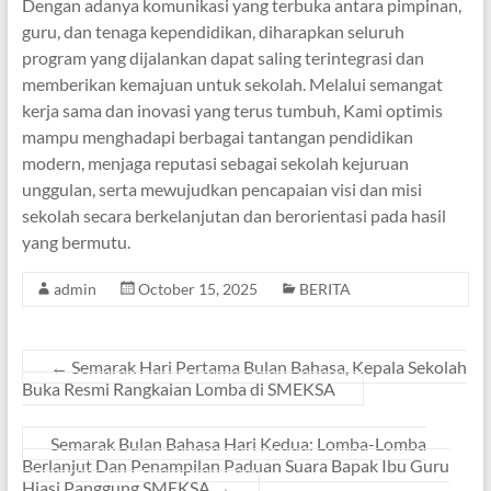
Dengan adanya komunikasi yang terbuka antara pimpinan,
guru, dan tenaga kependidikan, diharapkan seluruh
program yang dijalankan dapat saling terintegrasi dan
memberikan kemajuan untuk sekolah. Melalui semangat
kerja sama dan inovasi yang terus tumbuh, Kami optimis
mampu menghadapi berbagai tantangan pendidikan
modern, menjaga reputasi sebagai sekolah kejuruan
unggulan, serta mewujudkan pencapaian visi dan misi
sekolah secara berkelanjutan dan berorientasi pada hasil
yang bermutu.
admin
October 15, 2025
BERITA
←
Semarak Hari Pertama Bulan Bahasa, Kepala Sekolah
Buka Resmi Rangkaian Lomba di SMEKSA
Semarak Bulan Bahasa Hari Kedua: Lomba-Lomba
Berlanjut Dan Penampilan Paduan Suara Bapak Ibu Guru
Hiasi Panggung SMEKSA
→