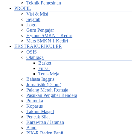
Teknik Pemesinan
PROFIL
Visi & Misi
Sejarah
Logo
Guru Pengajar
Hymne SMKN 1 Kediri
Mars SMKN 1 Kediri
EKSTRAKURIKULER
OSIS
Olahraga
Basket
Futsal
Tenis Meja
Bahasa Inggris
Jurnalistik (DJour)
Palang Merah Remaja
Pasukan Pengibar Bendera
Pramuka
Kopasus
Takmir Masjid
Pencak Silat
Karawitan / Jaranan
Band
PIK-R Raden Panji