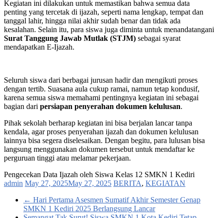
Kegiatan ini dilakukan untuk memastikan bahwa semua data
penting yang tercetak di ijazah, seperti nama lengkap, tempat dan
tanggal lahir, hingga nilai akhir sudah benar dan tidak ada
kesalahan. Selain itu, para siswa juga diminta untuk menandatangani
Surat Tanggung Jawab Mutlak (STJM)
sebagai syarat
mendapatkan E-Ijazah.
Seluruh siswa dari berbagai jurusan hadir dan mengikuti proses
dengan tertib. Suasana aula cukup ramai, namun tetap kondusif,
karena semua siswa memahami pentingnya kegiatan ini sebagai
bagian dari
persiapan penyerahan dokumen kelulusan
.
Pihak sekolah berharap kegiatan ini bisa berjalan lancar tanpa
kendala, agar proses penyerahan ijazah dan dokumen kelulusan
lainnya bisa segera diselesaikan. Dengan begitu, para lulusan bisa
langsung menggunakan dokumen tersebut untuk mendaftar ke
perguruan tinggi atau melamar pekerjaan.
Pengecekan Data Ijazah oleh Siswa Kelas 12 SMKN 1 Kediri
admin
May 27, 2025
May 27, 2025
BERITA
,
KEGIATAN
←
Hari Pertama Asesmen Sumatif Akhir Semester Genap
SMKN 1 Kediri 2025 Berlangsung Lancar
Semangat Tak Surut! Siswa SMKN 1 Kota Kediri Tetap