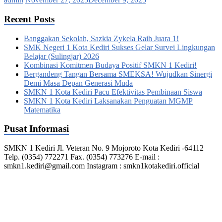
Recent Posts
Banggakan Sekolah, Sazkia Zykela Raih Juara 1!
SMK Negeri 1 Kota Kediri Sukses Gelar Survei Lingkungan
Belajar (Sulingjar) 2026
Kombinasi Komitmen Budaya Positif SMKN 1 Kediri!
Bergandeng Tangan Bersama SMEKSA! Wujudkan Sinergi
Demi Masa Depan Generasi Muda
SMKN 1 Kota Kediri Pacu Efektivitas Pembinaan Siswa
SMKN 1 Kota Kediri Laksanakan Penguatan MGMP
Matematika
Pusat Informasi
SMKN 1 Kediri Jl. Veteran No. 9 Mojoroto Kota Kediri -64112
Telp. (0354) 772271 Fax. (0354) 773276 E-mail :
smkn1.kediri@gmail.com Instagram : smkn1kotakediri.official