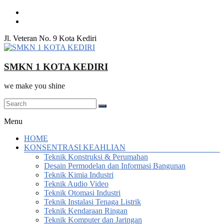
Skip
to
content
Jl. Veteran No. 9 Kota Kediri
SMKN 1 KOTA KEDIRI
we make you shine
Menu
HOME
KONSENTRASI KEAHLIAN
Teknik Konstruksi & Perumahan
Desain Permodelan dan Informasi Bangunan
Teknik Kimia Industri
Teknik Audio Video
Teknik Otomasi Industri
Teknik Instalasi Tenaga Listrik
Teknik Kendaraan Ringan
Teknik Komputer dan Jaringan