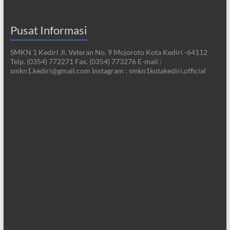
Pusat Informasi
SMKN 1 Kediri Jl. Veteran No. 9 Mojoroto Kota Kediri -64112
Telp. (0354) 772271 Fax. (0354) 773276 E-mail :
smkn1.kediri@gmail.com Instagram : smkn1kotakediri.official