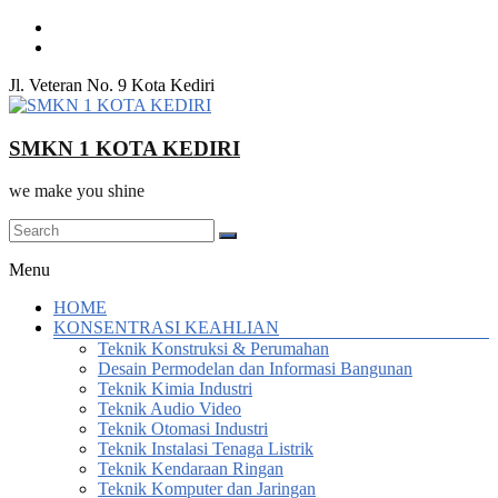
Skip
to
content
Jl. Veteran No. 9 Kota Kediri
SMKN 1 KOTA KEDIRI
we make you shine
Menu
HOME
KONSENTRASI KEAHLIAN
Teknik Konstruksi & Perumahan
Desain Permodelan dan Informasi Bangunan
Teknik Kimia Industri
Teknik Audio Video
Teknik Otomasi Industri
Teknik Instalasi Tenaga Listrik
Teknik Kendaraan Ringan
Teknik Komputer dan Jaringan