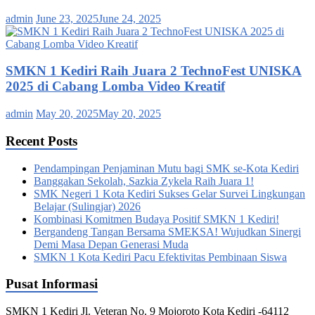
admin
June 23, 2025
June 24, 2025
SMKN 1 Kediri Raih Juara 2 TechnoFest UNISKA
2025 di Cabang Lomba Video Kreatif
admin
May 20, 2025
May 20, 2025
Recent Posts
Pendampingan Penjaminan Mutu bagi SMK se-Kota Kediri
Banggakan Sekolah, Sazkia Zykela Raih Juara 1!
SMK Negeri 1 Kota Kediri Sukses Gelar Survei Lingkungan
Belajar (Sulingjar) 2026
Kombinasi Komitmen Budaya Positif SMKN 1 Kediri!
Bergandeng Tangan Bersama SMEKSA! Wujudkan Sinergi
Demi Masa Depan Generasi Muda
SMKN 1 Kota Kediri Pacu Efektivitas Pembinaan Siswa
Pusat Informasi
SMKN 1 Kediri Jl. Veteran No. 9 Mojoroto Kota Kediri -64112