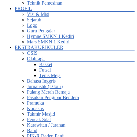
Teknik Pemesinan
PROFIL
Visi & Misi
Sejarah
Logo
Guru Pengajar
Hymne SMKN 1 Kediri
Mars SMKN 1 Kediri
EKSTRAKURIKULER
OSIS
Olahraga
Basket
Futsal
Tenis Meja
Bahasa Inggris
Jurnalistik (DJour)
Palang Merah Remaja
Pasukan Pengibar Bendera
Pramuka
Kopasus
Takmir Masjid
Pencak Silat
Karawitan / Jaranan
Band
PIK-R Raden Panji