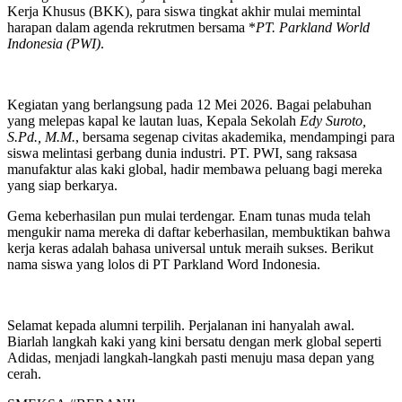
Kerja Khusus (BKK), para siswa tingkat akhir mulai memintal
harapan dalam agenda rekrutmen bersama *
PT. Parkland World
Indonesia (PWI)
.
Kegiatan yang berlangsung pada 12 Mei 2026. Bagai pelabuhan
yang melepas kapal ke lautan luas, Kepala Sekolah
Edy Suroto,
S.Pd., M.M.
, bersama segenap civitas akademika, mendampingi para
siswa melintasi gerbang dunia industri. PT. PWI, sang raksasa
manufaktur alas kaki global, hadir membawa peluang bagi mereka
yang siap berkarya.
Gema keberhasilan pun mulai terdengar. Enam tunas muda telah
mengukir nama mereka di daftar keberhasilan, membuktikan bahwa
kerja keras adalah bahasa universal untuk meraih sukses. Berikut
nama siswa yang lolos di PT Parkland Word Indonesia.
Selamat kepada alumni terpilih. Perjalanan ini hanyalah awal.
Biarlah langkah kaki yang kini bersatu dengan merk global seperti
Adidas, menjadi langkah-langkah pasti menuju masa depan yang
cerah.