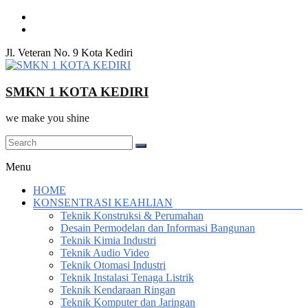
Skip
to
content
Jl. Veteran No. 9 Kota Kediri
SMKN 1 KOTA KEDIRI
we make you shine
Menu
HOME
KONSENTRASI KEAHLIAN
Teknik Konstruksi & Perumahan
Desain Permodelan dan Informasi Bangunan
Teknik Kimia Industri
Teknik Audio Video
Teknik Otomasi Industri
Teknik Instalasi Tenaga Listrik
Teknik Kendaraan Ringan
Teknik Komputer dan Jaringan