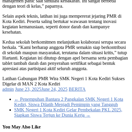
manajemen panic saat simulasi kebakaran. Ini sangat berbeda
dengan teori di kelas,” paparnya.
Selain aspek teknis, latihan ini juga mempererat jejaring PMR di
Kota Kediri. Peserta saling bertukar wawasan tentang inovasi
kegiatan kemanusiaan, seperti donor darah dan kampanye
kesehatan.
Kedua sekolah berkomitmen melanjutkan kolaborasi serupa secara
berkala. “Kami berharap anggota PMR semakin siap berkontribusi
di sekolah maupun masyarakat, terutama dalam situasi kritis,” tutup
Hartanti. Kegiatan ini ditutup dengan apel bersama serta pembagian
tablet tambah darah dan penyerahan sertifikat sebagai bentuk
apresiasi atas partisipasi aktif seluruh anggota.
Latihan Gabungan PMR Wira SMK Negeri 1 Kota Kediri Sukses
Digelar di MAN 2 Kota Kediri
admin
June 23, 2025
June 24, 2025
BERITA
←
Penempuhan Bantara 2 Pangkalan SMK Negeri 1 Kota
Kediri, Siswa Dilatih Menjadi Pemimpin yang Tangguh
SMK Negeri 1 Kota Kediri Gelar Pembekalan PKL 2025,
Siapkan Siswa Terjun ke Dunia Kerja
→
You May Also Like