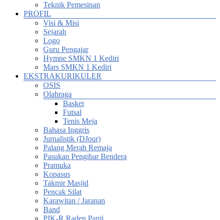
Teknik Pemesinan
PROFIL
Visi & Misi
Sejarah
Logo
Guru Pengajar
Hymne SMKN 1 Kediri
Mars SMKN 1 Kediri
EKSTRAKURIKULER
OSIS
Olahraga
Basket
Futsal
Tenis Meja
Bahasa Inggris
Jurnalistik (DJour)
Palang Merah Remaja
Pasukan Pengibar Bendera
Pramuka
Kopasus
Takmir Masjid
Pencak Silat
Karawitan / Jaranan
Band
PIK-R Raden Panji