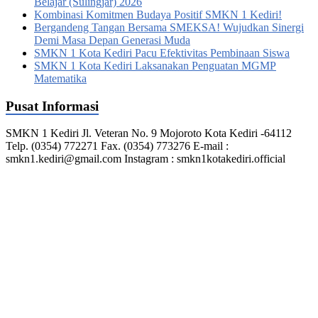
Belajar (Sulingjar) 2026
Kombinasi Komitmen Budaya Positif SMKN 1 Kediri!
Bergandeng Tangan Bersama SMEKSA! Wujudkan Sinergi
Demi Masa Depan Generasi Muda
SMKN 1 Kota Kediri Pacu Efektivitas Pembinaan Siswa
SMKN 1 Kota Kediri Laksanakan Penguatan MGMP
Matematika
Pusat Informasi
SMKN 1 Kediri Jl. Veteran No. 9 Mojoroto Kota Kediri -64112
Telp. (0354) 772271 Fax. (0354) 773276 E-mail :
smkn1.kediri@gmail.com Instagram : smkn1kotakediri.official