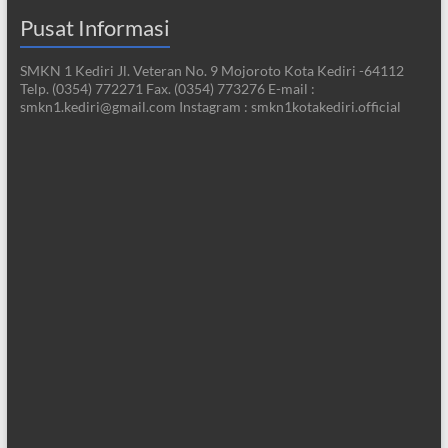
Pusat Informasi
SMKN 1 Kediri Jl. Veteran No. 9 Mojoroto Kota Kediri -64112
Telp. (0354) 772271 Fax. (0354) 773276 E-mail :
smkn1.kediri@gmail.com Instagram : smkn1kotakediri.official