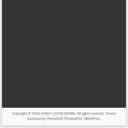
Copyright © 2026
SMKN 1 KOTA KEDIRI
. All rights reserved. Theme
Spacious
by ThemeGrill. Powered by:
WordPress
.