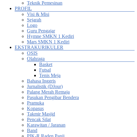
Teknik Pemesinan
PROFIL
Visi & Misi
Sejarah
Logo
Guru Pengajar
Hymne SMKN 1 Kediri
Mars SMKN 1 Kediri
EKSTRAKURIKULER
OSIS
Olahraga
Basket
Futsal
Tenis Meja
Bahasa Inggris
Jurnalistik (DJour)
Palang Merah Remaja
Pasukan Pengibar Bendera
Pramuka
Kopasus
Takmir Masjid
Pencak Silat
Karawitan / Jaranan
Band
PIK-R Raden Panji