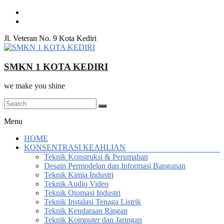
Skip
to
content
Jl. Veteran No. 9 Kota Kediri
SMKN 1 KOTA KEDIRI
we make you shine
Menu
HOME
KONSENTRASI KEAHLIAN
Teknik Konstruksi & Perumahan
Desain Permodelan dan Informasi Bangunan
Teknik Kimia Industri
Teknik Audio Video
Teknik Otomasi Industri
Teknik Instalasi Tenaga Listrik
Teknik Kendaraan Ringan
Teknik Komputer dan Jaringan