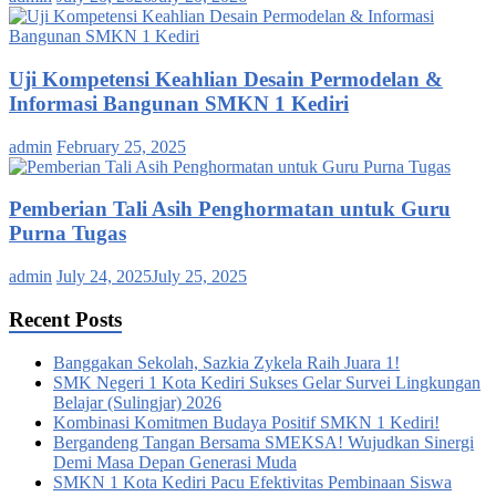
Uji Kompetensi Keahlian Desain Permodelan &
Informasi Bangunan SMKN 1 Kediri
admin
February 25, 2025
Pemberian Tali Asih Penghormatan untuk Guru
Purna Tugas
admin
July 24, 2025
July 25, 2025
Recent Posts
Banggakan Sekolah, Sazkia Zykela Raih Juara 1!
SMK Negeri 1 Kota Kediri Sukses Gelar Survei Lingkungan
Belajar (Sulingjar) 2026
Kombinasi Komitmen Budaya Positif SMKN 1 Kediri!
Bergandeng Tangan Bersama SMEKSA! Wujudkan Sinergi
Demi Masa Depan Generasi Muda
SMKN 1 Kota Kediri Pacu Efektivitas Pembinaan Siswa