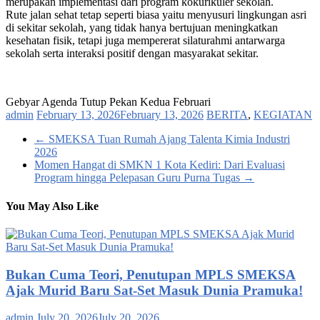
merupakan implementasi dari program kokurikuler sekolah.
Rute jalan sehat tetap seperti biasa yaitu menyusuri lingkungan asri
di sekitar sekolah, yang tidak hanya bertujuan meningkatkan
kesehatan fisik, tetapi juga mempererat silaturahmi antarwarga
sekolah serta interaksi positif dengan masyarakat sekitar.
Gebyar Agenda Tutup Pekan Kedua Februari
admin
February 13, 2026
February 13, 2026
BERITA
,
KEGIATAN
←
SMEKSA Tuan Rumah Ajang Talenta Kimia Industri
2026
Momen Hangat di SMKN 1 Kota Kediri: Dari Evaluasi
Program hingga Pelepasan Guru Purna Tugas
→
You May Also Like
Bukan Cuma Teori, Penutupan MPLS SMEKSA
Ajak Murid Baru Sat-Set Masuk Dunia Pramuka!
admin
July 20, 2026
July 20, 2026