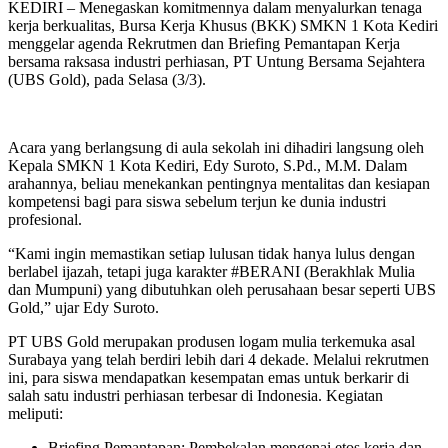
KEDIRI – Menegaskan komitmennya dalam menyalurkan tenaga
kerja berkualitas, Bursa Kerja Khusus (BKK) SMKN 1 Kota Kediri
menggelar agenda Rekrutmen dan Briefing Pemantapan Kerja
bersama raksasa industri perhiasan, PT Untung Bersama Sejahtera
(UBS Gold), pada Selasa (3/3).
Acara yang berlangsung di aula sekolah ini dihadiri langsung oleh
Kepala SMKN 1 Kota Kediri, Edy Suroto, S.Pd., M.M. Dalam
arahannya, beliau menekankan pentingnya mentalitas dan kesiapan
kompetensi bagi para siswa sebelum terjun ke dunia industri
profesional.
“Kami ingin memastikan setiap lulusan tidak hanya lulus dengan
berlabel ijazah, tetapi juga karakter #BERANI (Berakhlak Mulia
dan Mumpuni) yang dibutuhkan oleh perusahaan besar seperti UBS
Gold,” ujar Edy Suroto.
PT UBS Gold merupakan produsen logam mulia terkemuka asal
Surabaya yang telah berdiri lebih dari 4 dekade. Melalui rekrutmen
ini, para siswa mendapatkan kesempatan emas untuk berkarir di
salah satu industri perhiasan terbesar di Indonesia. Kegiatan
meliputi:
Briefing Pemantapan: Pembekalan mengenai etos kerja dan