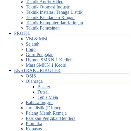
Teknik Audio Video
Teknik Otomasi Industri
Teknik Instalasi Tenaga Listrik
Teknik Kendaraan Ringan
Teknik Komputer dan Jaringan
Teknik Pemesinan
PROFIL
Visi & Misi
Sejarah
Logo
Guru Pengajar
Hymne SMKN 1 Kediri
Mars SMKN 1 Kediri
EKSTRAKURIKULER
OSIS
Olahraga
Basket
Futsal
Tenis Meja
Bahasa Inggris
Jurnalistik (DJour)
Palang Merah Remaja
Pasukan Pengibar Bendera
Pramuka
Kopasus