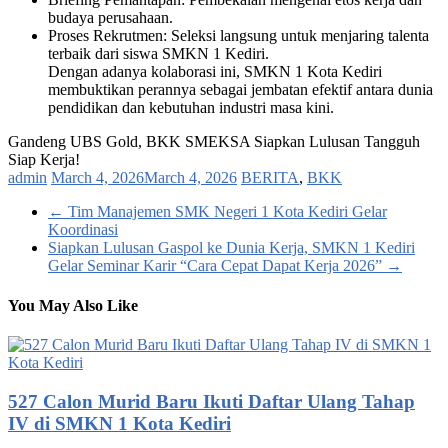
budaya perusahaan.
Proses Rekrutmen: Seleksi langsung untuk menjaring talenta
terbaik dari siswa SMKN 1 Kediri.
Dengan adanya kolaborasi ini, SMKN 1 Kota Kediri
membuktikan perannya sebagai jembatan efektif antara dunia
pendidikan dan kebutuhan industri masa kini.
Gandeng UBS Gold, BKK SMEKSA Siapkan Lulusan Tangguh
Siap Kerja!
admin
March 4, 2026
March 4, 2026
BERITA
,
BKK
←
Tim Manajemen SMK Negeri 1 Kota Kediri Gelar
Koordinasi
Siapkan Lulusan Gaspol ke Dunia Kerja, SMKN 1 Kediri
Gelar Seminar Karir “Cara Cepat Dapat Kerja 2026”
→
You May Also Like
527 Calon Murid Baru Ikuti Daftar Ulang Tahap
IV di SMKN 1 Kota Kediri