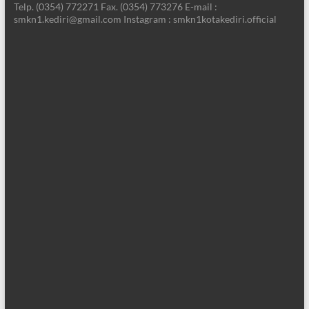
Telp. (0354) 772271 Fax. (0354) 773276 E-mail :
smkn1.kediri@gmail.com Instagram : smkn1kotakediri.official