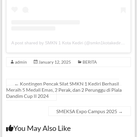
A post shared by SMKN 1 Kota Kediri (@smkn1kotakediri.official)
admin
January 12, 2025
BERITA
←
Kontingen Pencak Silat SMKN 1 Kediri Berhasil
Meraih 5 Medali Emas, 2 Perak, dan 2 Perunggu di Piala
Dandim Cup II 2024
SMEKSA Expo Campus 2025
→
You May Also Like