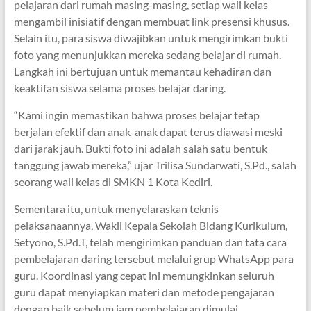
pelajaran dari rumah masing-masing, setiap wali kelas
mengambil inisiatif dengan membuat link presensi khusus.
Selain itu, para siswa diwajibkan untuk mengirimkan bukti
foto yang menunjukkan mereka sedang belajar di rumah.
Langkah ini bertujuan untuk memantau kehadiran dan
keaktifan siswa selama proses belajar daring.
“Kami ingin memastikan bahwa proses belajar tetap
berjalan efektif dan anak-anak dapat terus diawasi meski
dari jarak jauh. Bukti foto ini adalah salah satu bentuk
tanggung jawab mereka,” ujar Trilisa Sundarwati, S.Pd., salah
seorang wali kelas di SMKN 1 Kota Kediri.
Sementara itu, untuk menyelaraskan teknis
pelaksanaannya, Wakil Kepala Sekolah Bidang Kurikulum,
Setyono, S.Pd.T, telah mengirimkan panduan dan tata cara
pembelajaran daring tersebut melalui grup WhatsApp para
guru. Koordinasi yang cepat ini memungkinkan seluruh
guru dapat menyiapkan materi dan metode pengajaran
dengan baik sebelum jam pembelajaran dimulai.